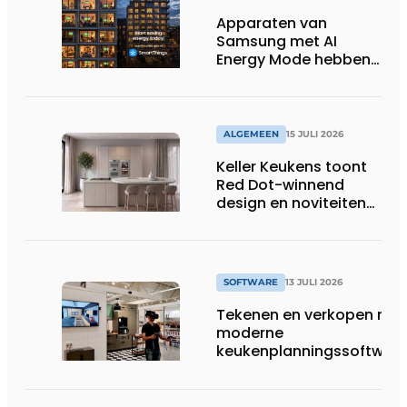
Apparaten van
Samsung met AI
Energy Mode hebben
in 2026 al 242.254
kWh aan energie
bespaard in Belgische
huishoudens, wat
ALGEMEEN
15 JULI 2026
overeenkomt met het
Keller Keukens toont
wassen van 22.023.110
Red Dot-winnend
voetbalshirts
design en noviteiten
op Gut Böckel
SOFTWARE
13 JULI 2026
Tekenen en verkopen met
moderne
keukenplanningssoftwar