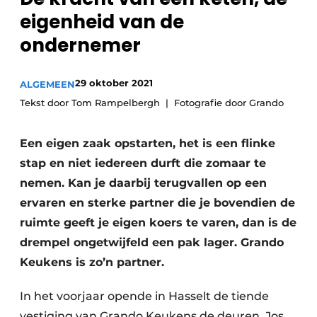
Privacy / Cookie statement
eigenheid van de
Vacature aanmelden
ondernemer
Video’s
29 oktober 2021
ALGEMEEN
Tekst door Tom Rampelbergh
Fotografie door Grando
Een eigen zaak opstarten, het is een flinke
stap en niet iedereen durft die zomaar te
nemen. Kan je daarbij terugvallen op een
ervaren en sterke partner die je bovendien de
ruimte geeft je eigen koers te varen, dan is de
drempel ongetwijfeld een pak lager. Grando
Keukens is zo’n partner.
In het voorjaar opende in Hasselt de tiende
vestiging van Grando Keukens de deuren. Jos