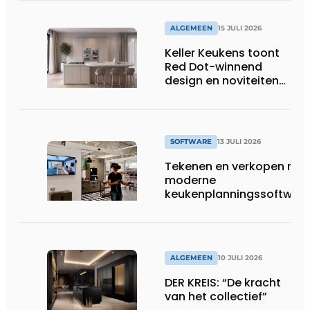
bespaard in Belgische
huishoudens, wat
ALGEMEEN
15 JULI 2026
overeenkomt met het
Keller Keukens toont
wassen van 22.023.110
Red Dot-winnend
voetbalshirts
design en noviteiten
op Gut Böckel
SOFTWARE
13 JULI 2026
Tekenen en verkopen met
moderne
keukenplanningssoftwar
ALGEMEEN
10 JULI 2026
DER KREIS: “De kracht
van het collectief”