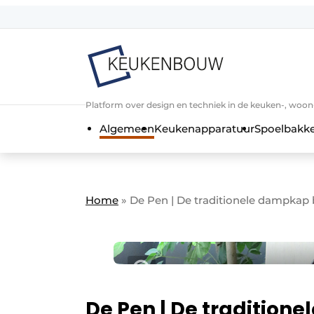
Aanmelden
Algemene voorwaarden
Bedrijven
Aanmelden
Bedankt voor de a
Platform over design en techniek in de keuken-, woo
Bedrijven
Algemeen
Keukenapparatuur
Spoelbakk
Contact
Direct contact
Evenement aanmelden
Home
»
De Pen | De traditionele dampkap bli
Keukenbouw | Platform over design
Meest gelezen
Nieuwsbrief
Podcasts
De Pen | De traditione
Privacy / Cookie statement