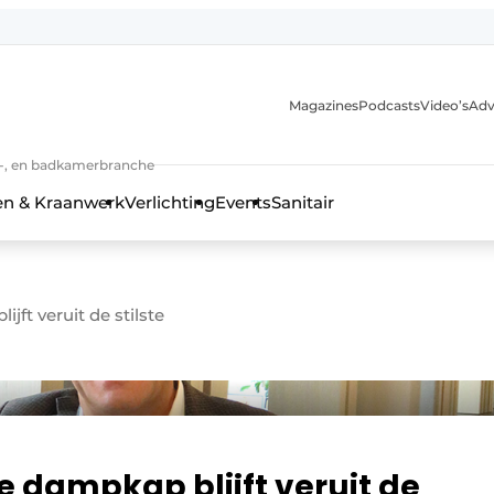
Magazines
Podcasts
Video’s
Adv
anmelding
n-, en badkamerbranche
en & Kraanwerk
Verlichting
Events
Sanitair
jft veruit de stilste
 en techniek in de keuken-, woon-, en badkamerbranche
le dampkap blijft veruit de