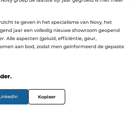
vy groep de laatste vijf jaar gegroeid is met meer
zicht te geven in het specialisme van Novy, het
lgend jaar een volledig nieuwe showroom geopend
 Alle aspecten (geluid, efficiëntie, geur,
komen aan bod, zodat men geïnformeerd de gepaste
rder.
LinkedIn
Kopieer