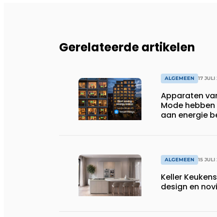
Gerelateerde artikelen
ALGEMEEN
17 JULI
Apparaten va
Mode hebben i
aan energie b
huishoudens,
wassen van 22.
ALGEMEEN
15 JULI
Keller Keuken
design en nov