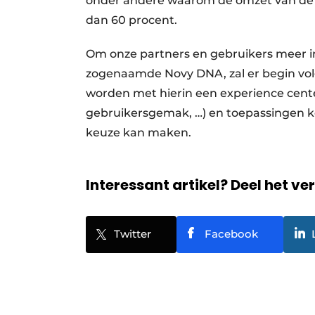
onder andere waarom de omzet van de No
dan 60 procent.
Om onze partners en gebruikers meer in
zogenaamde Novy DNA, zal er begin vo
worden met hierin een experience center.
gebruikersgemak, …) en toepassingen 
keuze kan maken.
Interessant artikel? Deel het ve
Twitter
Facebook