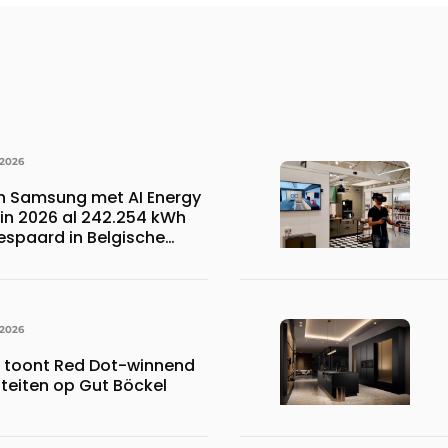
 2026
n Samsung met AI Energy
n 2026 al 242.254 kWh
espaard in Belgische
 wat overeenkomt met het
023.110 voetbalshirts
 2026
s toont Red Dot-winnend
iteiten op Gut Böckel