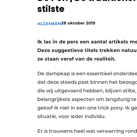
stilste
Vacature aanmelden
Video’s
28 oktober 2019
ALGEMEEN
Ik las in de pers een aantal artikels m
Deze suggestieve titels trekken natuu
ze staan veraf van de realiteit.
De dampkap is een essentieel onderdee
dat deze steeds past binnen het beoo
die wij uitgevoerd hebben, blijven stil
belangrijkste aspecten om langdurig t
geloof ik niet in een one trick pony. Ik 
situatie, voor ieder individu.
Er is trouwens heel wat verwarring rond