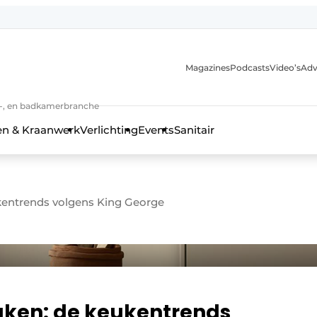
Magazines
Podcasts
Video’s
Adv
anmelding
n-, en badkamerbranche
en & Kraanwerk
Verlichting
Events
Sanitair
kentrends volgens King George
 en techniek in de keuken-, woon-, en badkamerbranche
uken: de keukentrends