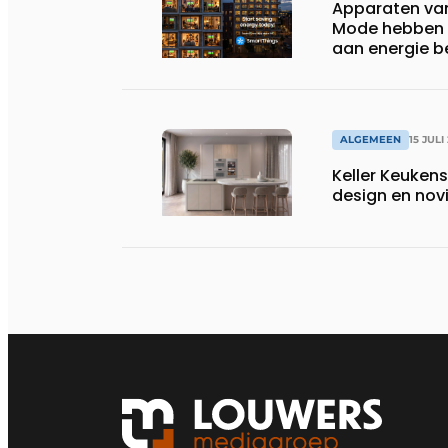
Apparaten va
Mode hebben i
aan energie b
huishoudens,
wassen van 22.
ALGEMEEN
15 JULI
Keller Keuken
design en nov