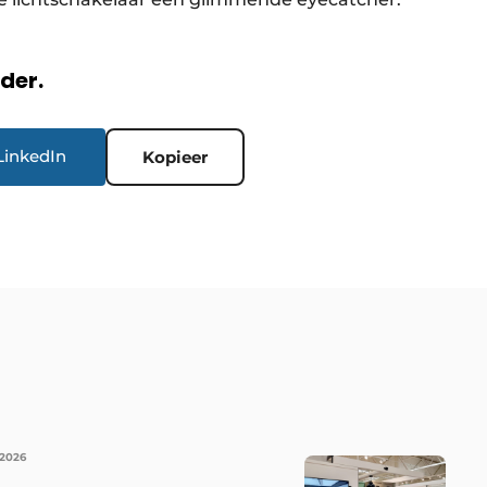
rder.
LinkedIn
Kopieer
 2026