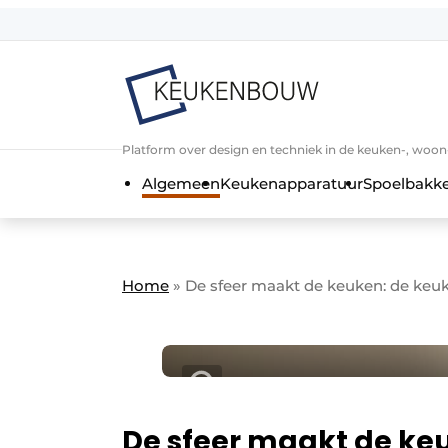
Aanmelden
Algemene voorwaarden
Bedrijven
Aanmelden
Bedankt voor de a
Platform over design en techniek in de keuken-, woo
Bedrijven
Algemeen
Keukenapparatuur
Spoelbakk
Contact
Direct contact
Evenement aanmelden
Home
»
De sfeer maakt de keuken: de keu
Keukenbouw | Platform over design
Meest gelezen
Nieuwsbrief
Podcasts
De sfeer maakt de ke
Privacy / Cookie statement