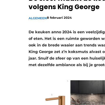
volgens King George
Vacature aanmelden
Video’s
8 februari 2024
ALGEMEEN
De keuken anno 2024 is een veelzijdi
of eten. Het is een ruimte geworden w
ook in de brede waaier aan trends waa
King George zet z’n koksmuts alvast o
jaar. Snuif de sfeer op van een huiseli
met dezelfde ambiance als bij je groot