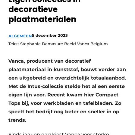
Privacy / Cookie statement
decoratieve
Vacature aanmelden
plaatmaterialen
Video’s
5 december 2023
ALGEMEEN
Tekst Stephanie Demasure Beeld Vanca Belgium
Vanca, producent van decoratief
plaatmateriaal in kunststof, bouwt verder aan
een uitgebreid en overzichtelijk totaalaanbod.
Met de Intus-collectie stelde het al een eerste
eigen lijn voor. Recent kwam hier Compact
Tops bij, voor werkbladen en tafelbladen. Zo
speelt het bedrijf nog beter en sneller in op
trends.
Sinds jaar en dag kiest Vanca voor sterke