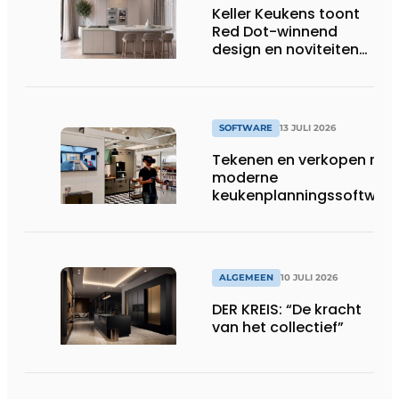
Keller Keukens toont
wassen van 22.023.110
Red Dot-winnend
voetbalshirts
design en noviteiten
op Gut Böckel
SOFTWARE
13 JULI 2026
Tekenen en verkopen met
moderne
keukenplanningssoftwar
ALGEMEEN
10 JULI 2026
DER KREIS: “De kracht
van het collectief”