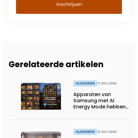
Gerelateerde artikelen
ALGEMEEN
17 JULI 2026
Apparaten van
Samsung met AI
Energy Mode hebben
in 2026 al 242.254
kWh aan energie
bespaard in Belgische
huishoudens, wat
ALGEMEEN
15 JULI 2026
overeenkomt met het