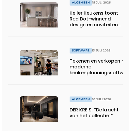
huishoudens, wat
ALGEMEEN
15 JULI 2026
overeenkomt met het
Keller Keukens toont
wassen van 22.023.110
Red Dot-winnend
voetbalshirts
design en noviteiten
op Gut Böckel
SOFTWARE
13 JULI 2026
Tekenen en verkopen met
moderne
keukenplanningssoftwar
ALGEMEEN
10 JULI 2026
DER KREIS: “De kracht
van het collectief”