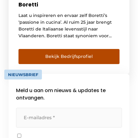
Boretti
Laat u inspireren en ervaar zelf Boretti’s
‘passione in cucina’. Al ruim 25 jaar brengt
Boretti de Italiaanse levensstijl naar
Vlaanderen. Boretti staat synoniem voor
hoogwaardige producten, Italiaans design
en de ‘passione in cucina’, de voorliefde voor
de Italian Culinary Lifestyle. Van oorsprong is
Bekijk Bedrijfsprofiel
Boretti gestart met het verkopen van
fornuizen, waarvan de eerste in […]
NIEUWSBRIEF
Meld u aan om nieuws & updates te
ontvangen.