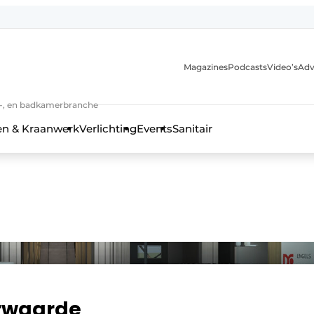
Magazines
Podcasts
Video’s
Adv
anmelding
n-, en badkamerbranche
en & Kraanwerk
Verlichting
Events
Sanitair
 en techniek in de keuken-, woon-, en badkamerbranche
erwaarde