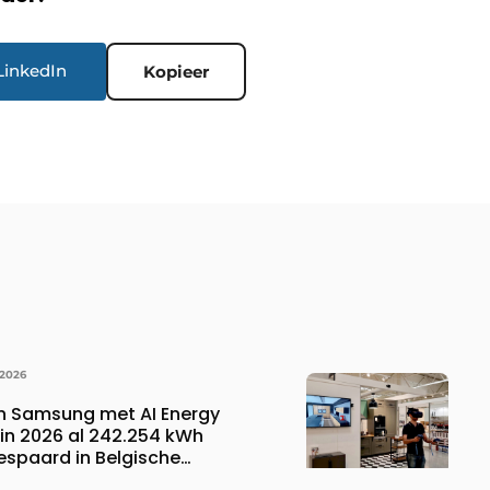
LinkedIn
Kopieer
 2026
n Samsung met AI Energy
n 2026 al 242.254 kWh
espaard in Belgische
 wat overeenkomt met het