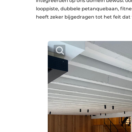
integreerden op ons domein bewust ook
looppiste, dubbele petanquebaan, fitness
heeft zeker bijgedragen tot het feit dat