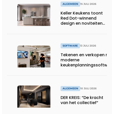
huishoudens, wat
ALGEMEEN
15 JULI 2026
overeenkomt met het
Keller Keukens toont
wassen van 22.023.110
Red Dot-winnend
voetbalshirts
design en noviteiten
op Gut Böckel
SOFTWARE
13 JULI 2026
Tekenen en verkopen met
moderne
keukenplanningssoftwar
ALGEMEEN
10 JULI 2026
DER KREIS: “De kracht
van het collectief”