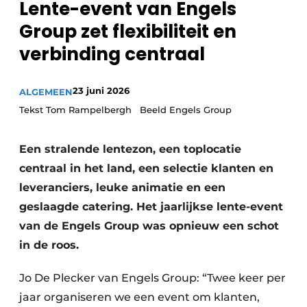
Lente-event van Engels
Privacy / Cookie statement
Group zet flexibiliteit en
Vacature aanmelden
verbinding centraal
Video’s
23 juni 2026
ALGEMEEN
Tekst Tom Rampelbergh Beeld Engels Group
Een stralende lentezon, een toplocatie
centraal in het land, een selectie klanten en
leveranciers, leuke animatie en een
geslaagde catering. Het jaarlijkse lente-event
van de Engels Group was opnieuw een schot
in de roos.
Jo De Plecker van Engels Group: “Twee keer per
jaar organiseren we een event om klanten,