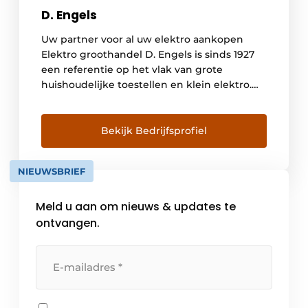
D. Engels
Uw partner voor al uw elektro aankopen
Elektro groothandel D. Engels is sinds 1927
een referentie op het vlak van grote
huishoudelijke toestellen en klein elektro.
Ons uitgebreid assortiment is op logische
wijze onderverdeeld in diverse leefwerelden
als koken, koelen, reinigen, verzorgen, TV &
Bekijk Bedrijfsprofiel
audio, verwarmen & ventileren en warm
water. Wij staan elke dag […]
NIEUWSBRIEF
Meld u aan om nieuws & updates te
ontvangen.