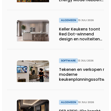
in 2026 al 242.254
kWh aan energie
bespaard in Belgische
huishoudens, wat
ALGEMEEN
15 JULI 2026
overeenkomt met het
Keller Keukens toont
wassen van 22.023.110
Red Dot-winnend
voetbalshirts
design en noviteiten
op Gut Böckel
SOFTWARE
13 JULI 2026
Tekenen en verkopen met
moderne
keukenplanningssoftwar
ALGEMEEN
10 JULI 2026