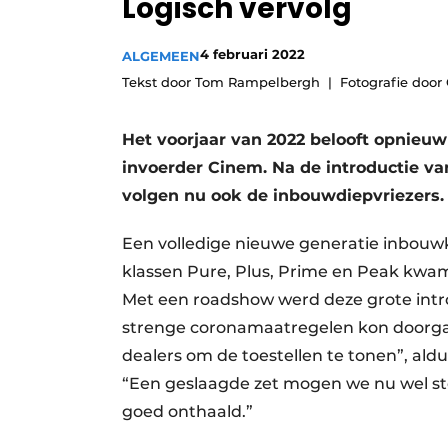
Logisch vervolg
Vacature aanmelden
4 februari 2022
Video’s
ALGEMEEN
Tekst door Tom Rampelbergh
Fotografie door
Het voorjaar van 2022 belooft opnieuw 
invoerder Cinem. Na de introductie va
volgen nu ook de inbouwdiepvriezers
Een volledige nieuwe generatie inbouwk
klassen Pure, Plus, Prime en Peak kwam 
Met een roadshow werd deze grote intro
strenge coronamaatregelen kon doorgaa
dealers om de toestellen te tonen”, ald
“Een geslaagde zet mogen we nu wel stel
goed onthaald.”