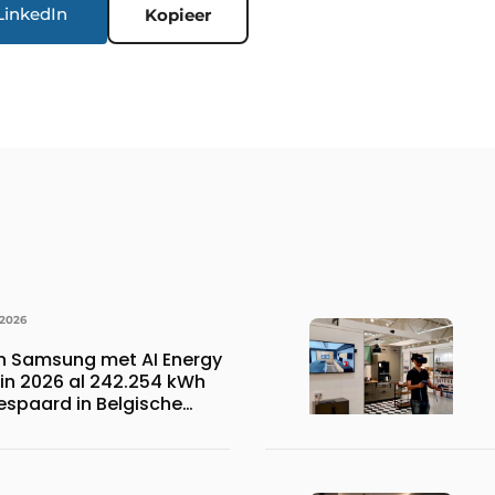
LinkedIn
Kopieer
 2026
n Samsung met AI Energy
n 2026 al 242.254 kWh
espaard in Belgische
 wat overeenkomt met het
023.110 voetbalshirts