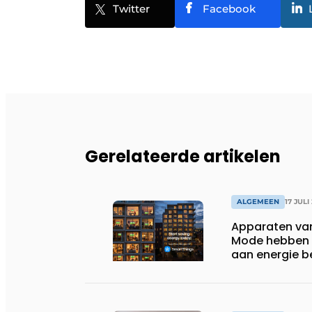
Twitter
Facebook
Gerelateerde artikelen
ALGEMEEN
17 JULI
Apparaten va
Mode hebben i
aan energie b
huishoudens,
wassen van 22.