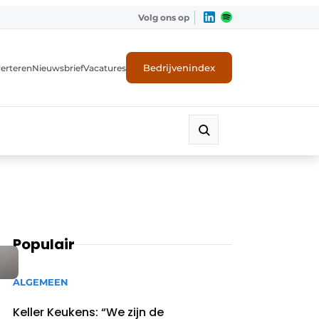
Volg ons op
Bedrijvenindex
erteren
Nieuwsbrief
Vacatures
Populair
ALGEMEEN
Keller Keukens: “We zijn de