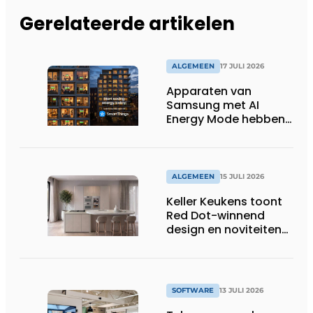
Gerelateerde artikelen
ALGEMEEN
17 JULI 2026
Apparaten van
Samsung met AI
Energy Mode hebben
in 2026 al 242.254
kWh aan energie
bespaard in Belgische
huishoudens, wat
ALGEMEEN
15 JULI 2026
overeenkomt met het
Keller Keukens toont
wassen van 22.023.110
Red Dot-winnend
voetbalshirts
design en noviteiten
op Gut Böckel
SOFTWARE
13 JULI 2026