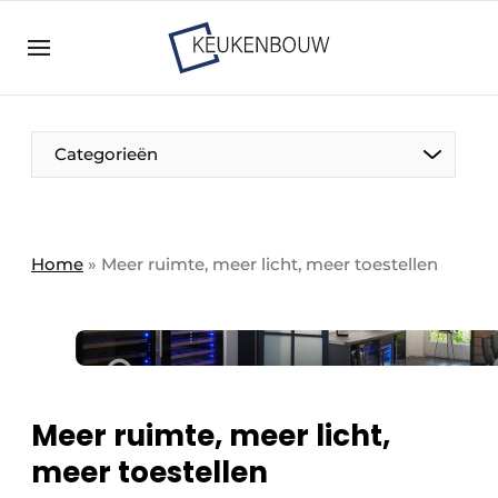
Aanmelden
Algemene voorwaarden
Bedrijven
Aanmelden
Bedankt voor de aanmelding
Categorieën
Bedrijven
Contact
Direct contact
Home
»
Meer ruimte, meer licht, meer toestellen
Evenement aanmelden
Keukenbouw | Platform over design en techniek
in de keuken-, woon-, en badkamerbranche
Meest gelezen
Meer ruimte, meer licht,
Nieuwsbrief
meer toestellen
Podcasts