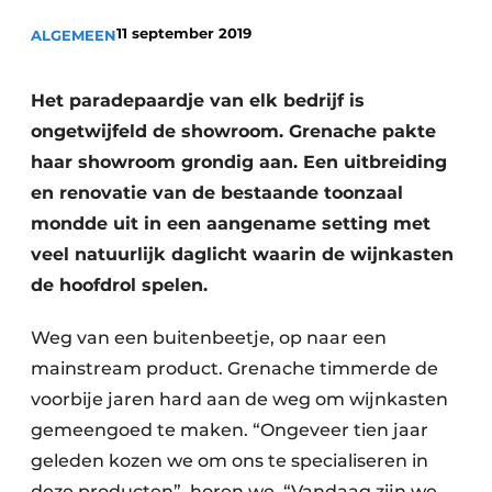
Privacy / Cookie statement
11 september 2019
ALGEMEEN
Vacature aanmelden
Video’s
Het paradepaardje van elk bedrijf is
ongetwijfeld de showroom. Grenache pakte
haar showroom grondig aan. Een uitbreiding
en renovatie van de bestaande toonzaal
mondde uit in een aangename setting met
veel natuurlijk daglicht waarin de wijnkasten
de hoofdrol spelen.
Weg van een buitenbeetje, op naar een
mainstream product. Grenache timmerde de
voorbije jaren hard aan de weg om wijnkasten
gemeengoed te maken. “Ongeveer tien jaar
geleden kozen we om ons te specialiseren in
deze producten”, horen we. “Vandaag zijn we