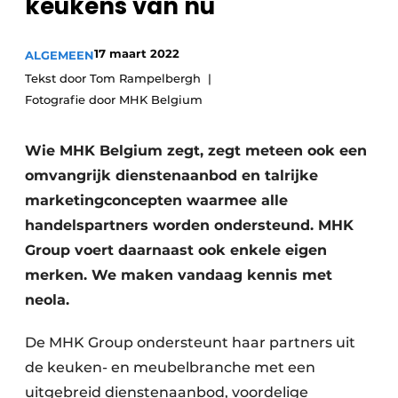
keukens van nu
Privacy / Cookie statement
Vacature aanmelden
17 maart 2022
ALGEMEEN
Video’s
Tekst door Tom Rampelbergh
Fotografie door MHK Belgium
Wie MHK Belgium zegt, zegt meteen ook een
omvangrijk dienstenaanbod en talrijke
marketingconcepten waarmee alle
handelspartners worden ondersteund. MHK
Group voert daarnaast ook enkele eigen
merken. We maken vandaag kennis met
neola.
De MHK Group ondersteunt haar partners uit
de keuken- en meubelbranche met een
uitgebreid dienstenaanbod, voordelige