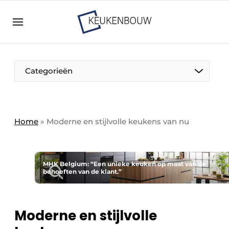
Aanmelden
Algemene voorwaarden
Bedrijven
Aanmelden
Bedankt voor de aanmelding
Categorieën
Bedrijven
Contact
Direct contact
Home
»
Moderne en stijlvolle keukens van nu
Evenement aanmelden
Keukenbouw | Platform over design en techniek
in de keuken-, woon-, en badkamerbranche
MHK Belgium: “Een unieke keuken op maat van de
behoeften van de klant.”
Meest gelezen
Nieuwsbrief
Moderne en stijlvolle
Podcasts