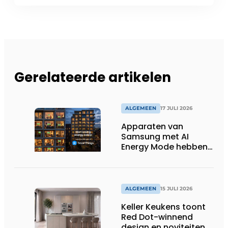
Gerelateerde artikelen
ALGEMEEN
17 JULI 2026
Apparaten van
Samsung met AI
Energy Mode hebben
in 2026 al 242.254
kWh aan energie
bespaard in Belgische
huishoudens, wat
ALGEMEEN
15 JULI 2026
overeenkomt met het
Keller Keukens toont
wassen van 22.023.110
Red Dot-winnend
voetbalshirts
design en noviteiten