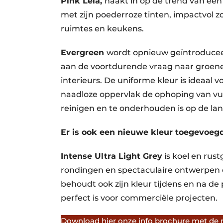
Pink Leia,
haakt in op de trend van een 
met zijn poederroze tinten, impactvol z
ruimtes en keukens.
Evergreen
wordt opnieuw geïntroducee
aan de voortdurende vraag naar groene,
interieurs. De uniforme kleur is ideaal 
naadloze oppervlak de ophoping van vu
reinigen en te onderhouden is op de lan
Er is ook een nieuwe kleur toegevoegd
Intense Ultra Light Grey
is koel en rus
rondingen en spectaculaire ontwerpen 
behoudt ook zijn kleur tijdens en na de 
perfect is voor commerciële projecten.
Download hier onze info brochure met de 