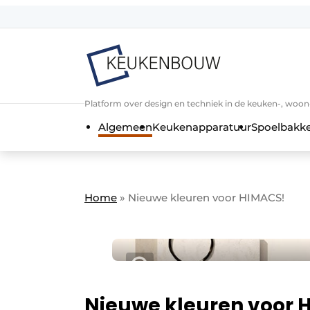
Aanmelden
Algemene voorwaarden
Bedrijven
Aanmelden
Bedankt voor de a
Platform over design en techniek in de keuken-, woo
Bedrijven
Algemeen
Keukenapparatuur
Spoelbakk
Contact
Direct contact
Evenement aanmelden
Home
»
Nieuwe kleuren voor HIMACS!
Keukenbouw | Platform over design
Meest gelezen
Nieuwsbrief
Podcasts
Nieuwe kleuren voor 
Privacy / Cookie statement