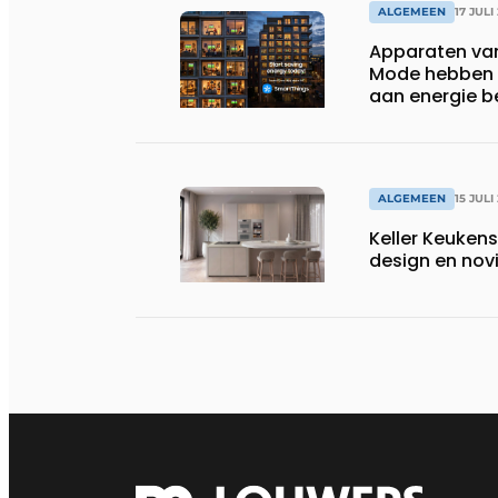
ALGEMEEN
17 JULI
Apparaten va
Mode hebben i
aan energie b
huishoudens,
wassen van 22.
ALGEMEEN
15 JULI
Keller Keuken
design en nov