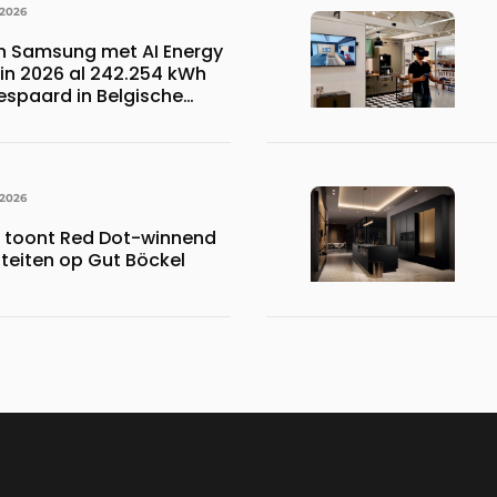
 2026
n Samsung met AI Energy
n 2026 al 242.254 kWh
espaard in Belgische
 wat overeenkomt met het
023.110 voetbalshirts
 2026
s toont Red Dot-winnend
iteiten op Gut Böckel