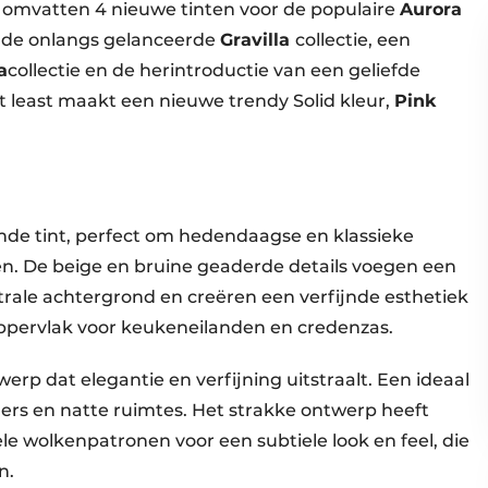
omvatten 4 nieuwe tinten voor de populaire
Aurora
or de onlangs gelanceerde
Gravilla
collectie, een
a
collectie en de herintroductie van een geliefde
ot least maakt een nieuwe trendy Solid kleur,
Pink
nde tint, perfect om hedendaagse en klassieke
en. De beige en bruine geaderde details voegen een
rale achtergrond en creëren een verfijnde esthetiek
oppervlak voor keukeneilanden en credenzas.
werp dat elegantie en verfijning uitstraalt. Een ideaal
rs en natte ruimtes. Het strakke ontwerp heeft
e wolkenpatronen voor een subtiele look en feel, die
n.