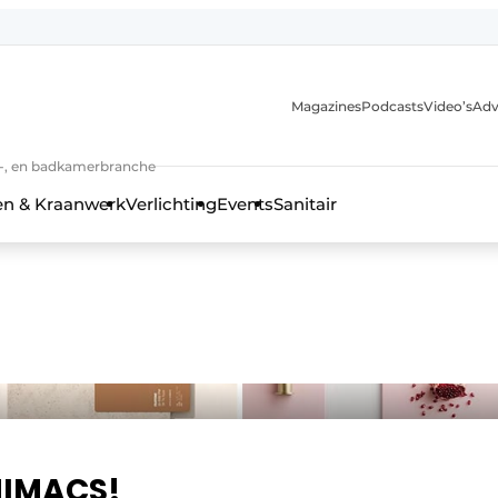
Magazines
Podcasts
Video’s
Adv
anmelding
n-, en badkamerbranche
en & Kraanwerk
Verlichting
Events
Sanitair
 en techniek in de keuken-, woon-, en badkamerbranche
HIMACS!