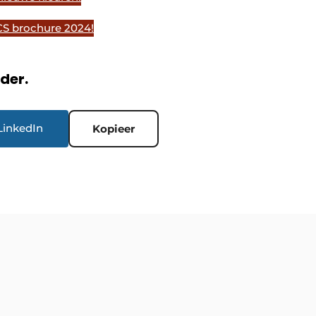
S brochure 2024!
rder.
LinkedIn
Kopieer