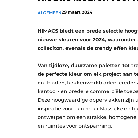
Vacature aanmelden
29 maart 2024
ALGEMEEN
Video’s
HIMACS biedt een brede selectie hoog
nieuwe kleuren voor 2024, waaronder A
colleciton, evenals de trendy effen kle
Van tijdloze, duurzame paletten tot tr
de perfecte kleur om elk project aan te
en -bladen, keukenwerkbladen, credenza
kantoor- en bredere commerciële toepass
Deze hoogwaardige oppervlakken zijn ult
inspiratie voor een meer klassieke en ti
ontwerpen om een strakke, homogene st
en ruimtes voor ontspanning.