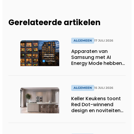
Gerelateerde artikelen
ALGEMEEN
17 JULI 2026
Apparaten van
Samsung met AI
Energy Mode hebben
in 2026 al 242.254
kWh aan energie
bespaard in Belgische
huishoudens, wat
ALGEMEEN
15 JULI 2026
overeenkomt met het
Keller Keukens toont
wassen van 22.023.110
Red Dot-winnend
voetbalshirts
design en noviteiten
op Gut Böckel