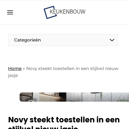
Aanmelden
Algemene voorwaarden
Bedrijven
Aanmelden
Bedankt voor de aanmelding
Categorieën
Bedrijven
Contact
Direct contact
Home
»
Novy steekt toestellen in een stijlvol nieuw
jasje
Evenement aanmelden
Keukenbouw | Platform over design en techniek
in de keuken-, woon-, en badkamerbranche
Meest gelezen
Nieuwsbrief
Novy steekt toestellen in een
Podcasts