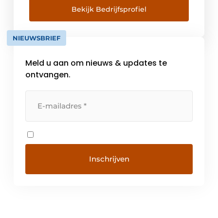
gebeuren in Kuurne, West-Vlaanderen.
Bekijk Bedrijfsprofiel
Vandaag werken er bij Novy zo’n
driehonderd mensen en is het bedrijf
NIEUWSBRIEF
marktleider op vlak van dampkappen in
België. Maar […]
Meld u aan om nieuws & updates te
ontvangen.