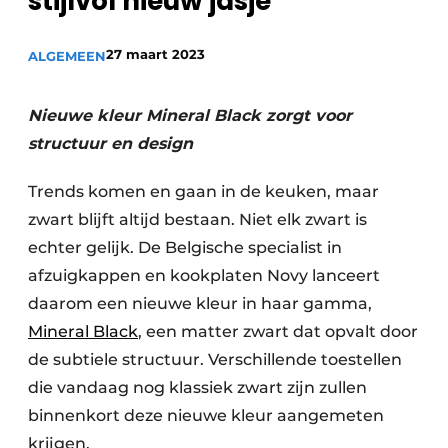
stijlvol nieuw jasje
Privacy / Cookie statement
Vacature aanmelden
27 maart 2023
ALGEMEEN
Video’s
Nieuwe kleur Mineral Black zorgt voor
structuur en design
Trends komen en gaan in de keuken, maar
zwart blijft altijd bestaan. Niet elk zwart is
echter gelijk. De Belgische specialist in
afzuigkappen en kookplaten Novy lanceert
daarom een nieuwe kleur in haar gamma,
Mineral Black
, een matter zwart dat opvalt door
de subtiele structuur. Verschillende toestellen
die vandaag nog klassiek zwart zijn zullen
binnenkort deze nieuwe kleur aangemeten
krijgen.