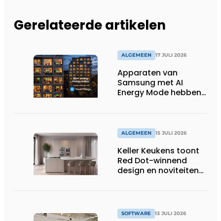
Gerelateerde artikelen
ALGEMEEN
17 JULI 2026
Apparaten van
Samsung met AI
Energy Mode hebben
in 2026 al 242.254
kWh aan energie
bespaard in Belgische
huishoudens, wat
ALGEMEEN
15 JULI 2026
overeenkomt met het
Keller Keukens toont
wassen van 22.023.110
Red Dot-winnend
voetbalshirts
design en noviteiten
op Gut Böckel
SOFTWARE
13 JULI 2026