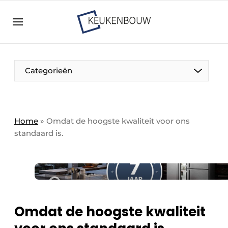
Aanmelden
Algemene voorwaarden
Bedrijven
Aanmelden
Bedankt voor de aanmelding
Categorieën
Bedrijven
Contact
Direct contact
Home
»
Omdat de hoogste kwaliteit voor ons
standaard is.
Evenement aanmelden
Keukenbouw | Platform over design en techniek
in de keuken-, woon-, en badkamerbranche
Meest gelezen
Nieuwsbrief
Omdat de hoogste kwaliteit
Podcasts