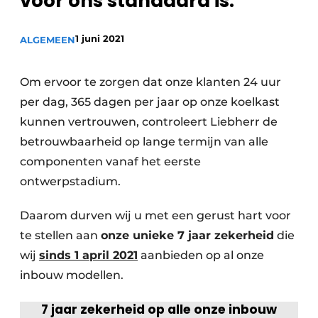
voor ons standaard is.
Privacy / Cookie statement
Vacature aanmelden
1 juni 2021
ALGEMEEN
Video’s
Om ervoor te zorgen dat onze klanten 24 uur
per dag, 365 dagen per jaar op onze koelkast
kunnen vertrouwen, controleert Liebherr de
betrouwbaarheid op lange termijn van alle
componenten vanaf het eerste
ontwerpstadium.
Daarom durven wij u met een gerust hart voor
te stellen aan
onze unieke 7 jaar zekerheid
die
wij
sinds 1 april 2021
aanbieden op al onze
inbouw modellen.
7 jaar zekerheid op alle onze inbouw