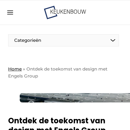
Aanmelden
Algemene voorwaarden
Bedrijven
Aanmelden
Bedankt voor de aanmelding
Categorieën
Bedrijven
Contact
Direct contact
Home
»
Ontdek de toekomst van design met
Engels Group
Evenement aanmelden
Keukenbouw | Platform over design en techniek
in de keuken-, woon-, en badkamerbranche
Meest gelezen
Nieuwsbrief
Ontdek de toekomst van
Podcasts