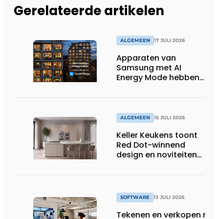
Gerelateerde artikelen
ALGEMEEN
17 JULI 2026
Apparaten van
Samsung met AI
Energy Mode hebben
in 2026 al 242.254
kWh aan energie
bespaard in Belgische
huishoudens, wat
ALGEMEEN
15 JULI 2026
overeenkomt met het
Keller Keukens toont
wassen van 22.023.110
Red Dot-winnend
voetbalshirts
design en noviteiten
op Gut Böckel
SOFTWARE
13 JULI 2026
Tekenen en verkopen met