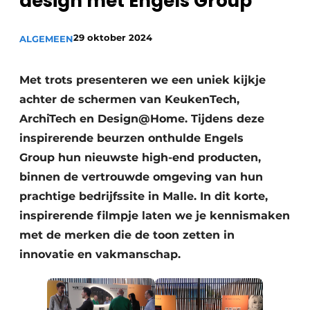
design met Engels Group
Privacy / Cookie statement
Vacature aanmelden
29 oktober 2024
ALGEMEEN
Video’s
Met trots presenteren we een uniek kijkje
achter de schermen van KeukenTech,
ArchiTech en Design@Home. Tijdens deze
inspirerende beurzen onthulde Engels
Group hun nieuwste high-end producten,
binnen de vertrouwde omgeving van hun
prachtige bedrijfssite in Malle. In dit korte,
inspirerende filmpje laten we je kennismaken
met de merken die de toon zetten in
innovatie en vakmanschap.