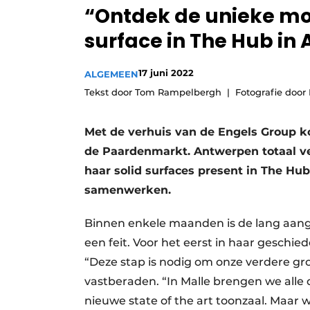
“Ontdek de unieke mo
Vacature aanmelden
surface in The Hub in
Video’s
17 juni 2022
ALGEMEEN
Tekst door Tom Rampelbergh
Fotografie door
Met de verhuis van de Engels Group ko
de Paardenmarkt. Antwerpen totaal ver
haar solid surfaces present in The Hub
samenwerken.
Binnen enkele maanden is de lang aang
een feit. Voor het eerst in haar geschi
“Deze stap is nodig om onze verdere gro
vastberaden. “In Malle brengen we all
nieuwe state of the art toonzaal. Maar 