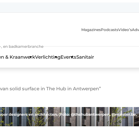
Magazines
Podcasts
Video’s
Adv
anmelding
n-, en badkamerbranche
en & Kraanwerk
Verlichting
Events
Sanitair
an solid surface in The Hub in Antwerpen”
 en techniek in de keuken-, woon-, en badkamerbranche
voor designers en architecten. (Foto: @thehubantwerpen, @maister.be,