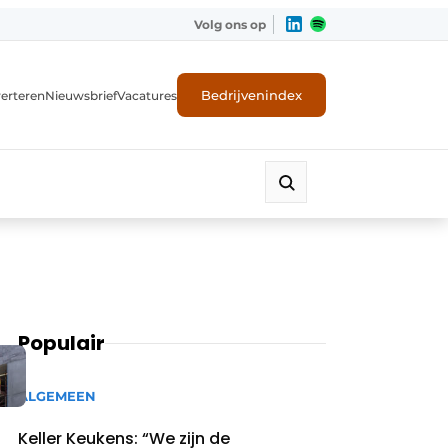
Volg ons op
Bedrijvenindex
erteren
Nieuwsbrief
Vacatures
Populair
ALGEMEEN
Keller Keukens: “We zijn de