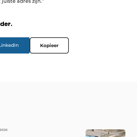
 juiste adres zijn.”
rder.
LinkedIn
Kopieer
 2026