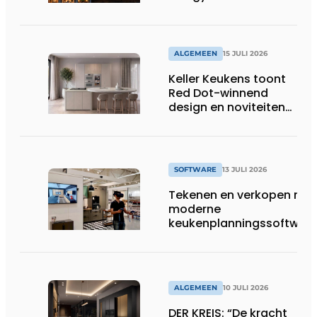
in 2026 al 242.254
kWh aan energie
bespaard in Belgische
huishoudens, wat
ALGEMEEN
15 JULI 2026
overeenkomt met het
Keller Keukens toont
wassen van 22.023.110
Red Dot-winnend
voetbalshirts
design en noviteiten
op Gut Böckel
SOFTWARE
13 JULI 2026
Tekenen en verkopen met
moderne
keukenplanningssoftwar
ALGEMEEN
10 JULI 2026
DER KREIS: “De kracht