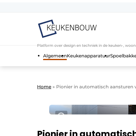
Aanmelden
Algemene voorwaarden
Bedrijven
Aanmelden
Bedankt voor de a
Platform over design en techniek in de keuken-, woo
Bedrijven
Algemeen
Keukenapparatuur
Spoelbakk
Contact
Direct contact
Evenement aanmelden
Home
»
Pionier in automatisch aansturen
Keukenbouw | Platform over design
Meest gelezen
Nieuwsbrief
Podcasts
Pionier in automatis
Privacy / Cookie statement