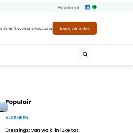
Volg ons op
Bedrijvenindex
erteren
Nieuwsbrief
Vacatures
Populair
ALGEMEEN
Dressings: van walk-in luxe tot