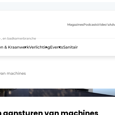
Magazines
Podcasts
Video’s
Adv
anmelding
n-, en badkamerbranche
en & Kraanwerk
Verlichting
Events
Sanitair
 van machines
 en techniek in de keuken-, woon-, en badkamerbranche
ch aansturen van machines