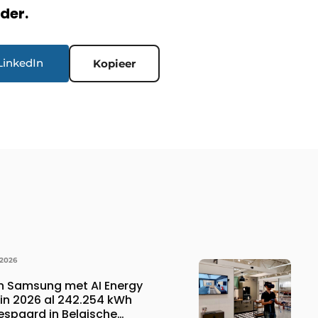
rder.
LinkedIn
Kopieer
 2026
n Samsung met AI Energy
n 2026 al 242.254 kWh
espaard in Belgische