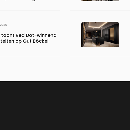
 wat overeenkomt met het
023.110 voetbalshirts
 2026
s toont Red Dot-winnend
iteiten op Gut Böckel