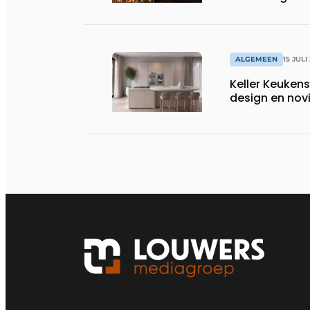
huishoudens,
wassen van 22.
ALGEMEEN
15 JULI
Keller Keuken
design en nov