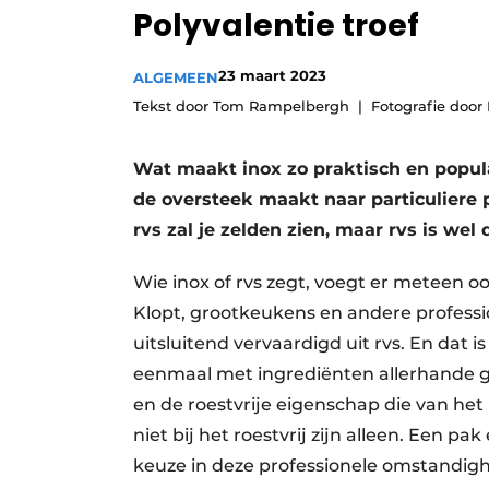
Polyvalentie troef
Vacature aanmelden
Video’s
23 maart 2023
ALGEMEEN
Tekst door Tom Rampelbergh
Fotografie door
Wat maakt inox zo praktisch en popula
de oversteek maakt naar particuliere 
rvs zal je zelden zien, maar rvs is wel
Wie inox of rvs zegt, voegt er meteen 
Klopt, grootkeukens en andere profess
uitsluitend vervaardigd uit rvs. En dat i
eenmaal met ingrediënten allerhande ge
en de roestvrije eigenschap die van het 
niet bij het roestvrij zijn alleen. Een 
keuze in deze professionele omstandig