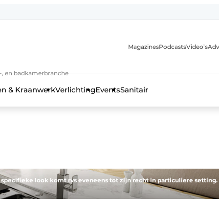
Magazines
Podcasts
Video’s
Adv
anmelding
n-, en badkamerbranche
en & Kraanwerk
Verlichting
Events
Sanitair
 en techniek in de keuken-, woon-, en badkamerbranche
specifieke look komt rvs eveneens tot zijn recht in particuliere setting.