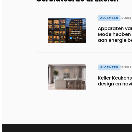
ALGEMEEN
17 JULI
Apparaten va
Mode hebben i
aan energie b
huishoudens,
wassen van 22.
ALGEMEEN
15 JULI
Keller Keuken
design en nov