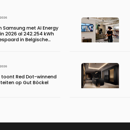
 2026
n Samsung met AI Energy
n 2026 al 242.254 kWh
espaard in Belgische
 wat overeenkomt met het
023.110 voetbalshirts
 2026
s toont Red Dot-winnend
iteiten op Gut Böckel