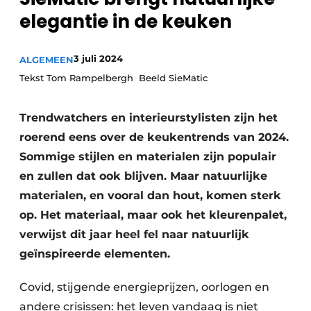
Privacy / Cookie statement
elegantie in de keuken
Vacature aanmelden
Video’s
3 juli 2024
ALGEMEEN
Tekst Tom Rampelbergh Beeld SieMatic
Trendwatchers en interieurstylisten zijn het
roerend eens over de keukentrends van 2024.
Sommige stijlen en materialen zijn populair
en zullen dat ook blijven. Maar natuurlijke
materialen, en vooral dan hout, komen sterk
op. Het materiaal, maar ook het kleurenpalet,
verwijst dit jaar heel fel naar natuurlijk
geïnspireerde elementen.
Covid, stijgende energieprijzen, oorlogen en
andere crisissen: het leven vandaag is niet