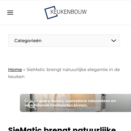
Aanmelden
Algemene voorwaarden
Bedrijven
Aanmelden
Bedankt voor de aanmelding
Categorieën
Bedrijven
Contact
Direct contact
Home
»
SieMatic brengt natuurlijke elegantie in de
keuken
Evenement aanmelden
Keukenbouw | Platform over design en techniek
in de keuken-, woon-, en badkamerbranche
Grijs en grauw buiten, expressieve natuursteen en
Meest gelezen
verschillende houtsoorten binnen.
Nieuwsbrief
Podcasts
SieMatic brengt natuurlijke