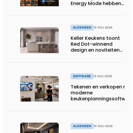
Energy Mode hebben
in 2026 al 242.254
kWh aan energie
bespaard in Belgische
huishoudens, wat
ALGEMEEN
15 JULI 2026
overeenkomt met het
Keller Keukens toont
wassen van 22.023.110
Red Dot-winnend
voetbalshirts
design en noviteiten
op Gut Böckel
SOFTWARE
13 JULI 2026
Tekenen en verkopen met
moderne
keukenplanningssoftwar
ALGEMEEN
10 JULI 2026