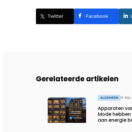
Twitter
Facebook
Gerelateerde artikelen
ALGEMEEN
17 JULI
Apparaten va
Mode hebben i
aan energie b
huishoudens,
wassen van 22.