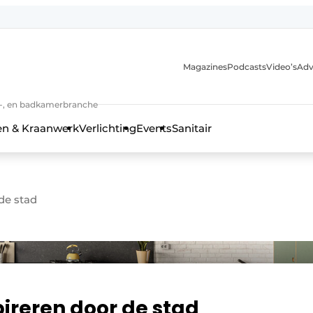
Magazines
Podcasts
Video’s
Adv
anmelding
n-, en badkamerbranche
en & Kraanwerk
Verlichting
Events
Sanitair
 de stad
 en techniek in de keuken-, woon-, en badkamerbranche
spireren door de stad