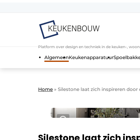
Aanmelden
Algemene voorwaarden
Bedrijven
Aanmelden
Bedankt voor de a
Platform over design en techniek in de keuken-, woo
Bedrijven
Algemeen
Keukenapparatuur
Spoelbakk
Contact
Direct contact
Evenement aanmelden
Home
»
Silestone laat zich inspireren door
Keukenbouw | Platform over design
Meest gelezen
Nieuwsbrief
Podcasts
Silestone laat zich in
Privacy / Cookie statement