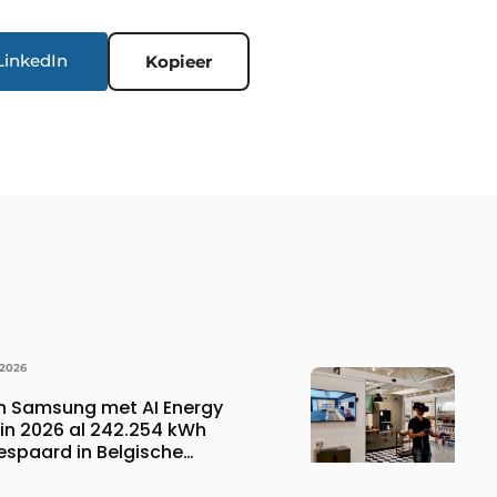
LinkedIn
Kopieer
 2026
n Samsung met AI Energy
n 2026 al 242.254 kWh
espaard in Belgische
 wat overeenkomt met het
023.110 voetbalshirts