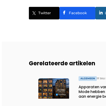
Twitter
Facebook
Gerelateerde artikelen
ALGEMEEN
17 JULI
Apparaten va
Mode hebben i
aan energie b
huishoudens,
wassen van 22.