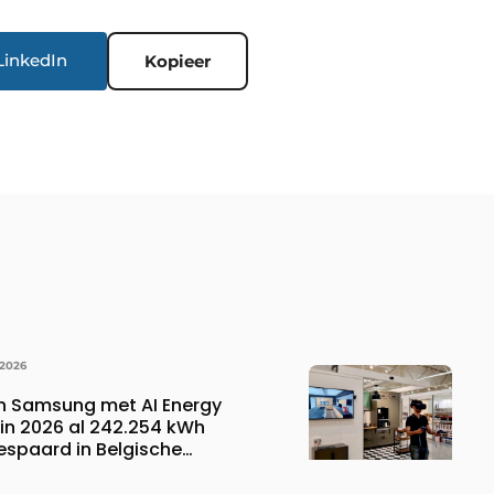
LinkedIn
Kopieer
 2026
n Samsung met AI Energy
n 2026 al 242.254 kWh
espaard in Belgische
 wat overeenkomt met het
023.110 voetbalshirts