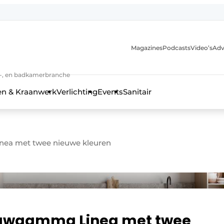
Magazines
Podcasts
Video’s
Adv
anmelding
n-, en badkamerbranche
en & Kraanwerk
Verlichting
Events
Sanitair
ea met twee nieuwe kleuren
 en techniek in de keuken-, woon-, en badkamerbranche
ouwgamma Linea met twee