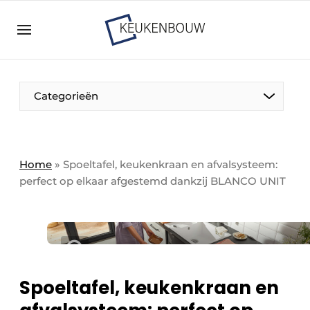
Aanmelden
Algemene voorwaarden
Bedrijven
Aanmelden
Bedankt voor de aanmelding
Categorieën
Bedrijven
Contact
Direct contact
Home
»
Spoeltafel, keukenkraan en afvalsysteem:
perfect op elkaar afgestemd dankzij BLANCO UNIT
Evenement aanmelden
Keukenbouw | Platform over design en techniek
in de keuken-, woon-, en badkamerbranche
Meest gelezen
Nieuwsbrief
Spoeltafel, keukenkraan en
Podcasts