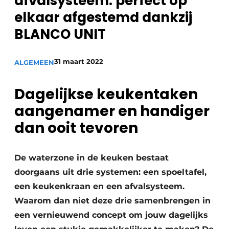
afvalsysteem: perfect op
Privacy / Cookie statement
elkaar afgestemd dankzij
Vacature aanmelden
BLANCO UNIT
Video’s
31 maart 2022
ALGEMEEN
Dagelijkse keukentaken
aangenamer en handiger
dan ooit tevoren
De waterzone in de keuken bestaat
doorgaans uit drie systemen: een spoeltafel,
een keukenkraan en een afvalsysteem.
Waarom dan niet deze drie samenbrengen in
een vernieuwend concept om jouw dagelijks