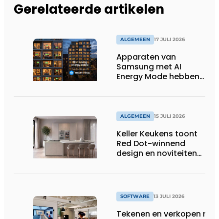
Gerelateerde artikelen
ALGEMEEN
17 JULI 2026
Apparaten van
Samsung met AI
Energy Mode hebben
in 2026 al 242.254
kWh aan energie
bespaard in Belgische
huishoudens, wat
ALGEMEEN
15 JULI 2026
overeenkomt met het
Keller Keukens toont
wassen van 22.023.110
Red Dot-winnend
voetbalshirts
design en noviteiten
op Gut Böckel
SOFTWARE
13 JULI 2026
Tekenen en verkopen met