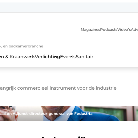
Magazines
Podcasts
Video’s
Adv
anmelding
n-, en badkamerbranche
en & Kraanwerk
Verlichting
Events
Sanitair
angrijk commercieel instrument voor de industrie
 en techniek in de keuken-, woon-, en badkamerbranche
raal en Adjunct-directeur-generaal van Fedustria