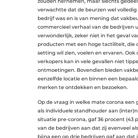
zouden hernemen, maar slechts gedeeltel
verwachtte dat de beurzen wel volledi
bedrijf was en is van mening dat vakbe
commercieel verhaal van de bedrijven ui
verwonderlijk, zeker niet in het geval 
producten met een hoge tactiliteit, di
setting wil zien, voelen en ervaren. Ook 
verkopers kan in vele gevallen niet tipp
ontmoetingen. Bovendien bieden vakbe
eenzelfde locatie en binnen een bepaald
merken te ontdekken en bezoeken.
Op de vraag in welke mate corona een 
als individuele standhouder aan (inter)
situatie pre-corona, gaf 36 procent (43
van de bedrijven aan dat zij evenveel 
bijna een op drie bedrijven gaf aan dat