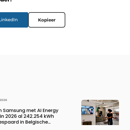
LinkedIn
Kopieer
 2026
n Samsung met AI Energy
n 2026 al 242.254 kWh
espaard in Belgische
 wat overeenkomt met het