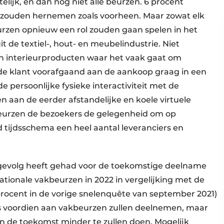
ijk, en dan nog niet alle beurzen. 6 procent
g zouden hernemen zoals voorheen. Maar zowat elk
urzen opnieuw een rol zouden gaan spelen in het
t de textiel-, hout- en meubelindustrie. Niet
van interieurproducten waar het vaak gaat om
e de klant voorafgaand aan de aankoop graag in een
de persoonlijke fysieke interactiviteit met de
en aan de eerder afstandelijke en koele virtuele
urzen de bezoekers de gelegenheid om op
 tijdsschema een heel aantal leveranciers en
gevolg heeft gehad voor de toekomstige deelname
nationale vakbeurzen in 2022 in vergelijking met de
 procent in de vorige snelenquête van september 2021)
als voordien aan vakbeurzen zullen deelnemen, maar
 in de toekomst minder te zullen doen. Mogelijk