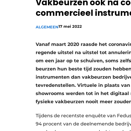
Vakbeurzen ook na co
Vacature aanmelden
commercieel instrume
Video’s
17 mei 2022
ALGEMEEN
Vanaf maart 2020 raasde het coronavi
regende uitstel na uitstel tot annule
om een jaar op te schuiven, soms zelf
beurzen hun beste tijd zouden hebbe
instrumenten dan vakbeurzen bedrijv
tevredenstellen. Virtuele in plaats van
showrooms werden tot in het digitaal 
fysieke vakbeurzen nooit meer zouden
Tijdens de recentste enquête van Fedustr
94 procent van de deelnemende bedrijve