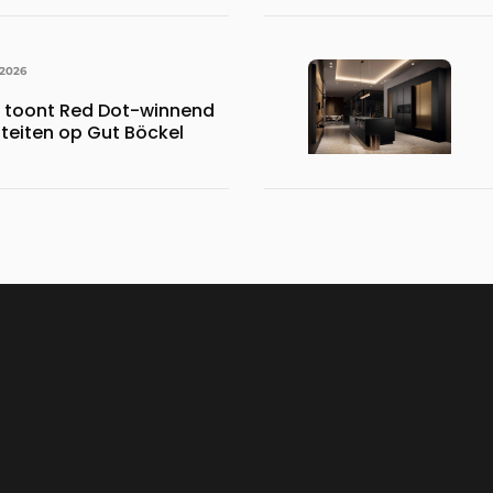
023.110 voetbalshirts
 2026
s toont Red Dot-winnend
iteiten op Gut Böckel