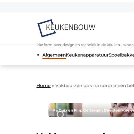
Aanmelden
Algemene voorwaarden
Bedrijven
Aanmelden
Bedankt voor de a
Platform over design en techniek in de keuken-, woo
Bedrijven
Algemeen
Keukenapparatuur
Spoelbakk
Contact
Direct contact
Evenement aanmelden
Home
»
Vakbeurzen ook na corona een bel
Keukenbouw | Platform over design
Meest gelezen
Nieuwsbrief
Fa Quix en Filip De Jaeger, Directeur-gene
Podcasts
Privacy / Cookie statement