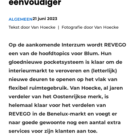
eenvoudiger
Privacy / Cookie statement
Vacature aanmelden
21 juni 2023
ALGEMEEN
Video’s
Tekst door Van Hoecke
Fotografie door Van Hoecke
Op de aankomende Interzum wordt REVEGO
een van de hoofdtopics voor Blum. Hun
gloednieuwe pocket­systeem is klaar om de
interieurmarkt te veroveren en (letterlijk)
nieuwe deuren te openen op het vlak van
flexibel ruimtegebruik. Van Hoecke, al jaren
verdeler van het Oostenrijkse merk, is
helemaal klaar voor het verdelen van
REVEGO in de Benelux-markt en voegt er
naar goede gewoonte nog een aantal extra
services voor zijn klanten aan toe.