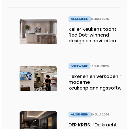
in 2026 al 242.254
kWh aan energie
bespaard in Belgische
huishoudens, wat
ALGEMEEN
15 JULI 2026
overeenkomt met het
Keller Keukens toont
wassen van 22.023.110
Red Dot-winnend
voetbalshirts
design en noviteiten
op Gut Böckel
SOFTWARE
13 JULI 2026
Tekenen en verkopen met
moderne
keukenplanningssoftwar
ALGEMEEN
10 JULI 2026
DER KREIS: “De kracht