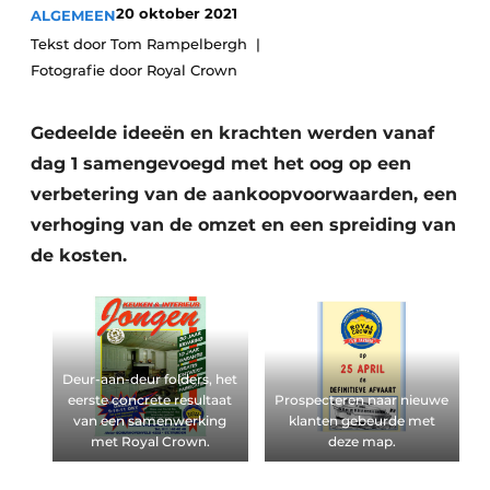
Privacy / Cookie statement
20 oktober 2021
ALGEMEEN
Tekst door Tom Rampelbergh
Vacature aanmelden
Fotografie door Royal Crown
Video’s
Gedeelde ideeën en krachten werden vanaf
dag 1 samengevoegd met het oog op een
verbetering van de aankoopvoorwaarden, een
verhoging van de omzet en een spreiding van
de kosten.
Deur-aan-deur folders, het
eerste concrete resultaat
Prospecteren naar nieuwe
van een samenwerking
klanten gebeurde met
met Royal Crown.
deze map.