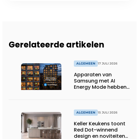
Gerelateerde artikelen
ALGEMEEN
17 JULI 2026
Apparaten van
Samsung met AI
Energy Mode hebben
in 2026 al 242.254
kWh aan energie
bespaard in Belgische
huishoudens, wat
ALGEMEEN
15 JULI 2026
overeenkomt met het
Keller Keukens toont
wassen van 22.023.110
Red Dot-winnend
voetbalshirts
design en noviteiten