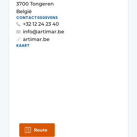
Privacy / Cookie statement
3700 Tongeren
België
Vacature aanmelden
CONTACTGEGEVENS
Video’s
+32 12 24 23 40
info@artimar.be
artimar.be
KAART
Route