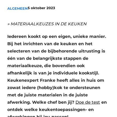
Privacy / Cookie statement
5 oktober 2023
ALGEMEEN
Vacature aanmelden
Video’s
» MATERIAALKEUZES IN DE KEUKEN
Iedereen kookt op een eigen, unieke manier.
Bij het inrichten van de keuken en het
selecteren van de bijbehorende uitrusting is
één van de belangrijkste stappen de
materiaalkeuze, die bovendien ook
afhankelijk is van je individuele kookstijl.
Keukenexpert Franke heeft alles in huis om
zowat iedere (hobby)kok te ondersteunen
met de juiste materialen in de juiste
afwerking. Welke chef ben jij?
Doe de test
en
ontdek welke keukentoepassingen- en
afwerkingen bij jou passen!