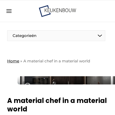
Aanmelden
Algemene voorwaarden
Bedrijven
Aanmelden
Bedankt voor de aanmelding
Categorieën
Bedrijven
Contact
Direct contact
Home
»
A material chef in a material world
Evenement aanmelden
Keukenbouw | Platform over design en techniek
in de keuken-, woon-, en badkamerbranche
Meest gelezen
A material chef in a material
Nieuwsbrief
world
Podcasts