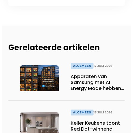
Gerelateerde artikelen
ALGEMEEN
17 JULI 2026
Apparaten van
Samsung met AI
Energy Mode hebben
in 2026 al 242.254
kWh aan energie
bespaard in Belgische
huishoudens, wat
ALGEMEEN
15 JULI 2026
overeenkomt met het
Keller Keukens toont
wassen van 22.023.110
Red Dot-winnend
voetbalshirts