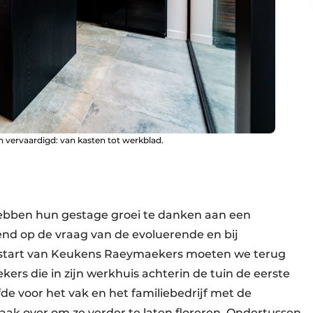
n vervaardigd: van kasten tot werkblad.
ebben hun gestage groei te danken aan een
end op de vraag van de evoluerende en bij
start van Keukens Raeymaekers moeten we terug
rs die in zijn werkhuis achterin de tuin de eerste
de voor het vak en het familiebedrijf met de
aak over om ze verder te laten floreren. Ondertussen