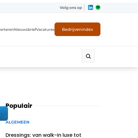
Volg ons op
Bedrijvenindex
erteren
Nieuwsbrief
Vacatures
Populair
ALGEMEEN
Dressings: van walk-in luxe tot