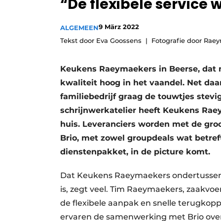
“De flexibele service
Vacature aanmelden
9 März 2022
Video’s
ALGEMEEN
Tekst door Eva Goossens
Fotografie door Rae
Keukens Raeymaekers in Beerse, dat ma
kwaliteit hoog in het vaandel. Net daa
familiebedrijf graag de touwtjes stevi
schrijnwerkatelier heeft Keukens Raey
huis. Leveranciers worden met de groot
Brio, met zowel groupdeals wat betref
dienstenpakket, in de picture komt.
Dat Keukens Raeymaekers ondertussen a
is, zegt veel. Tim Raeymaekers, zaakvo
de flexibele aanpak en snelle terugkop
ervaren de samenwerking met Brio over d