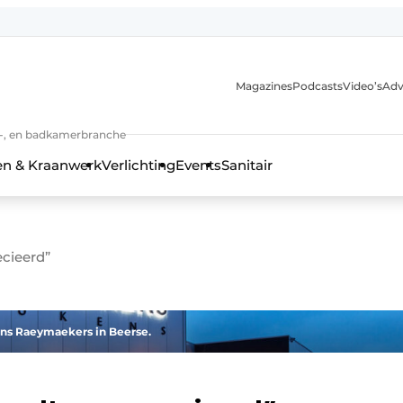
Magazines
Podcasts
Video’s
Adv
anmelding
n-, en badkamerbranche
en & Kraanwerk
Verlichting
Events
Sanitair
ecieerd”
 en techniek in de keuken-, woon-, en badkamerbranche
ens Raeymaekers in Beerse.