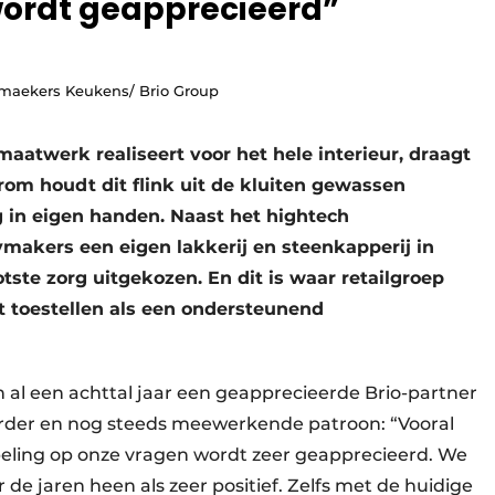
 wordt geapprecieerd”
ymaekers Keukens/ Brio Group
atwerk realiseert voor het hele interieur, draagt
rom houdt dit flink uit de kluiten gewassen
g in eigen handen. Naast het hightech
makers een eigen lakkerij en steenkapperij in
ste zorg uitgekozen. En dit is waar retailgroep
t toestellen als een ondersteunend
l een achttal jaar een geapprecieerde Brio-partner
erder en nog steeds meewerkende patroon: “Vooral
peling op onze vragen wordt zeer geapprecieerd. We
e jaren heen als zeer positief. Zelfs met de huidige