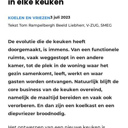
in elke keuken
Privacy / Cookie statement
Vacature aanmelden
3 juli 2023
KOELEN EN VRIEZEN
Video’s
Tekst Tom Rampelbergh Beeld Liebherr, V-ZUG, SMEG
De evolutie die de keuken heeft
doorgemaakt, is immens. Van een functionele
ruimte, vaak weggestopt in een andere
kamer, tot de plek in de woning waar het
gezin samenkomt, leeft, werkt en waar
gasten worden ontvangen. Natuurlijk blijft de
core business van de keuken overeind,
namelijk de maaltijd bereiden en vaak ook
verorberen. En dan zijn een koelkast en een
diepvriezer broodnodig.
Het ontwerpen van een nieuwe keuken is