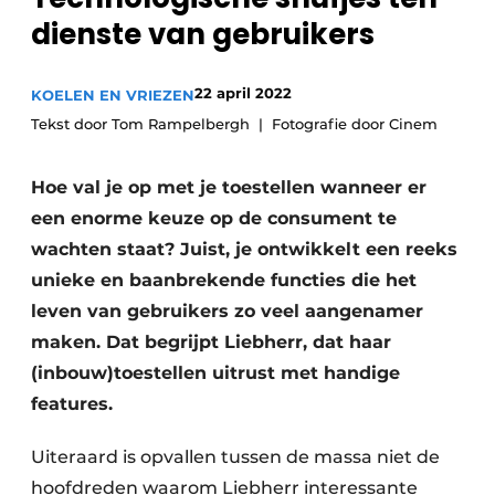
Privacy / Cookie statement
dienste van gebruikers
Vacature aanmelden
Video’s
22 april 2022
KOELEN EN VRIEZEN
Tekst door Tom Rampelbergh
Fotografie door Cinem
Hoe val je op met je toestellen wanneer er
een enorme keuze op de consument te
wachten staat? Juist, je ontwikkelt een reeks
unieke en baanbrekende functies die het
leven van gebruikers zo veel aangenamer
maken. Dat begrijpt Liebherr, dat haar
(inbouw)toestellen uitrust met handige
features.
Uiteraard is opvallen tussen de massa niet de
hoofdreden waarom Liebherr interessante