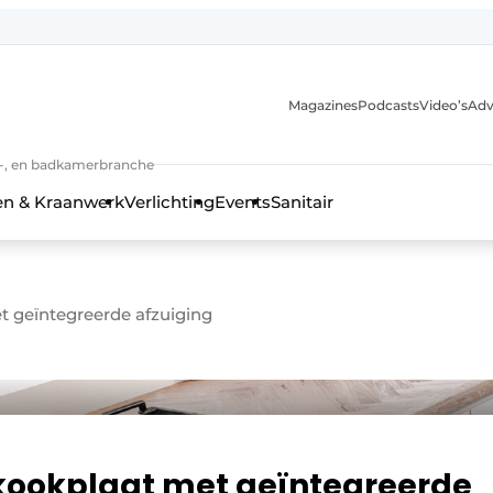
Magazines
Podcasts
Video’s
Adv
anmelding
n-, en badkamerbranche
en & Kraanwerk
Verlichting
Events
Sanitair
t geïntegreerde afzuiging
 en techniek in de keuken-, woon-, en badkamerbranche
 kookplaat met geïntegreerde