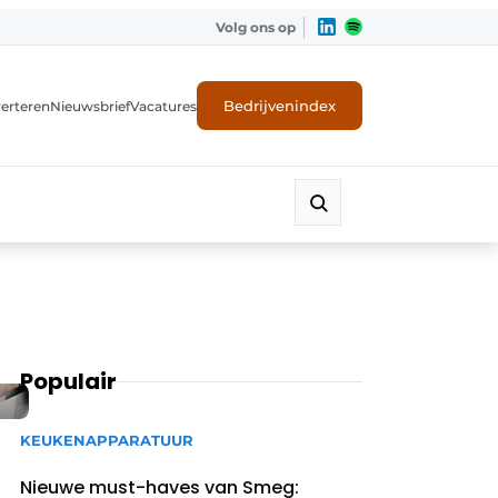
Volg ons op
Bedrijvenindex
erteren
Nieuwsbrief
Vacatures
Populair
KEUKENAPPARATUUR
Nieuwe must-haves van Smeg: