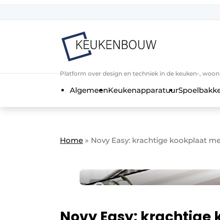
Aanmelden
Algemene voorwaarden
Bedrijven
Aanmelden
Bedankt voor de a
Platform over design en techniek in de keuken-, woo
Bedrijven
Algemeen
Keukenapparatuur
Spoelbakk
Contact
Direct contact
Evenement aanmelden
Home
»
Novy Easy: krachtige kookplaat me
Keukenbouw | Platform over design
Meest gelezen
Nieuwsbrief
Podcasts
Novy Easy: krachtige
Privacy / Cookie statement