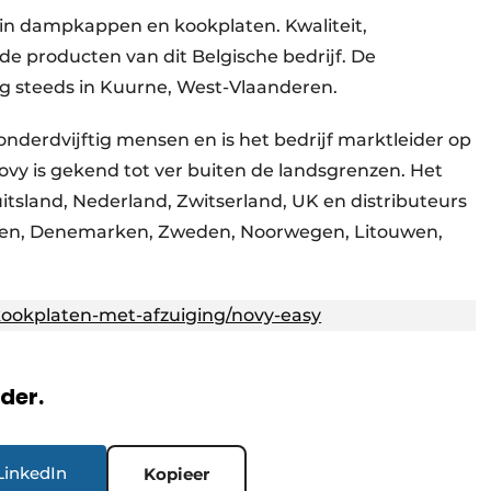
st in dampkappen en kookplaten. Kwaliteit,
 producten van dit Belgische bedrijf. De
g steeds in Kuurne, West-Vlaanderen.
nderdvijftig mensen en is het bedrijf marktleider op
vy is gekend tot ver buiten de landsgrenzen. Het
Duitsland, Nederland, Zwitserland, UK en distributeurs
, Polen, Denemarken, Zweden, Noorwegen, Litouwen,
ookplaten-met-afzuiging/novy-easy
rder.
LinkedIn
Kopieer