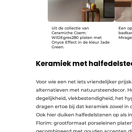
Uit de collectie van
Een op
Ceramiche Coem:
badkam
WIDEgres280 platen met
Mirage
Onyce Effect in de kleur Jade
Green.
Keramiek met halfedelste
Voor wie een net iets vriendelijker prijs
alternatieven met natuursteendecor. Het
degelijkheid, vlekbestendigheid, het h
dragen ertoe bij dat keramiek zowel in
Ook hier duiken halfedelstenen op als i
Florim: grootformaat porseleinen platen
gecombineerd met gouden accenten die