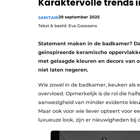
Karaktervolle trends 
Vacature aanmelden
29 september 2025
Video’s
SANITAIR
Tekst & beeld: Eva Goossens
Statement maken in de badkamer? Da
geïnspireerde keramische oppervlakke
met gelaagde kleuren en decors van on
niet laten negeren.
Wie zowel in de badkamer, keuken als el
overvloed. Opmerkelijk is de rol die hal
aanwezigheid van minder evidente kleur
Maar ook voor wie liever opteert voor e
luxueuze look, zijn er nieuwigheden bij d