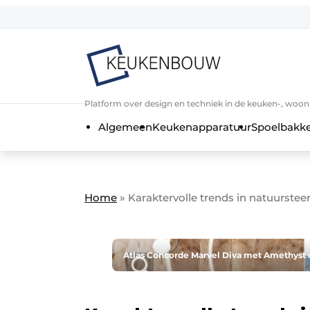
Aanmelden
Algemene voorwaarden
Bedrijven
Aanmelden
Bedankt voor de a
Platform over design en techniek in de keuken-, woo
Bedrijven
Algemeen
Keukenapparatuur
Spoelbakk
Contact
Direct contact
Evenement aanmelden
Home
»
Karaktervolle trends in natuurste
Keukenbouw | Platform over design
Meest gelezen
Nieuwsbrief
Atlas Concorde Marvel Diva met Amethyst 
Podcasts
Privacy / Cookie statement