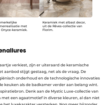
merkelijke
Keramiek met albast decor,
errealisatie met
uit de Rêves-collectie van
 Onyce-keramiek.
Florim.
enallures
kaartje verkiest, zijn er uiteraard de keramische
 aanbod stijgt gestaag, net als de vraag. De
ygiënisch onderhoud en de technologische innovaties
 de keuken als de badkamer verder aan belang wint.
nspiratiebron. Denk aan de Mystic Luxe-collectie van
 met een agaatmotief in diverse kleuren, al dan niet
 het luxekarakter versterken. Nog meer bijzonder