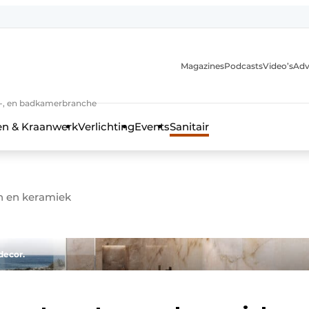
Magazines
Podcasts
Video’s
Adv
anmelding
n-, en badkamerbranche
en & Kraanwerk
Verlichting
Events
Sanitair
en en keramiek
 en techniek in de keuken-, woon-, en badkamerbranche
decor.