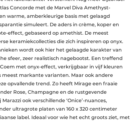
Atlas Concorde met de Marvel Diva Amethyst-
 een warme, amberkleurige basis met gelaagd
sparantie simuleert. De aders in crème, koper en
epte-effect, gebaseerd op amethist. De meest
rse keramiekcollecties die zich inspireren op onyx.
hnieken wordt ook hier het gelaagde karakter van
che sfeer, zeer realistisch nagebootst. Een treffend
Coem met onyx-effect, verkrijgbaar in vijf kleuren
s meest markante varianten. Maar ook andere
 opvallende trend. Zo heeft Mirage een fraaie
aronder Rose, Champagne en de rustgevende
j Marazzi ook verschillende ‘Onice’-nuances,
nder ultragrote platen van 160 x 320 centimeter
aanse label. Ideaal voor wie het echt groots ziet, met