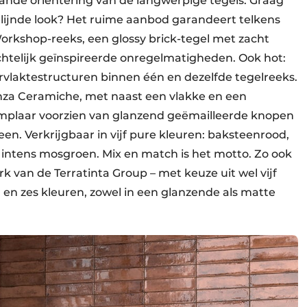
aande oriëntering van de langwerpige tegels. Graag
elijnde look? Het ruime aanbod garandeert telkens
Workshop-reeks, een glossy brick-tegel met zacht
telijk geïnspireerde onregelmatigheden. Ook hot:
vlaktestructuren binnen één en dezelfde tegelreeks.
nza Ceramiche, met naast een vlakke en een
emplaar voorzien van glanzend geëmailleerde knopen
en. Verkrijgbaar in vijf pure kleuren: baksteenrood,
en intens mosgroen. Mix en match is het motto. Zo ook
rk van de Terratinta Group – met keuze uit wel vijf
 en zes kleuren, zowel in een glanzende als matte