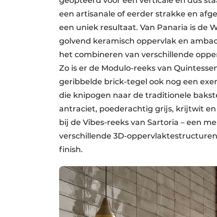
geopteerd voor een verticale en dus st
een artisanale of eerder strakke en afg
een uniek resultaat. Van Panaria is de 
golvend keramisch oppervlak en ambach
het combineren van verschillende opper
Zo is er de Modulo-reeks van Quintesse
geribbelde brick-tegel ook nog een ex
die knipogen naar de traditionele bakste
antraciet, poederachtig grijs, krijtwit 
bij de Vibes-reeks van Sartoria – een me
verschillende 3D-oppervlaktestructuren
finish.