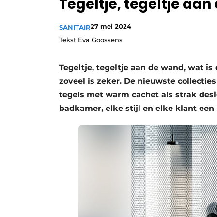
Tegeltje, tegeltje aa
Vacature aanmelden
27 mei 2024
Video’s
SANITAIR
Tekst Eva Goossens
Tegeltje, tegeltje aan de wand, wat is
zoveel is zeker. De nieuwste collecti
tegels met warm cachet als strak desi
badkamer, elke stijl en elke klant een