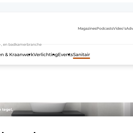
Magazines
Podcasts
Video’s
Adv
anmelding
n-, en badkamerbranche
en & Kraanwerk
Verlichting
Events
Sanitair
 en techniek in de keuken-, woon-, en badkamerbranche
 tegel.