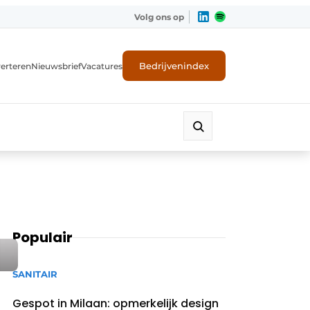
Volg ons op
Bedrijvenindex
erteren
Nieuwsbrief
Vacatures
Populair
SANITAIR
Gespot in Milaan: opmerkelijk design