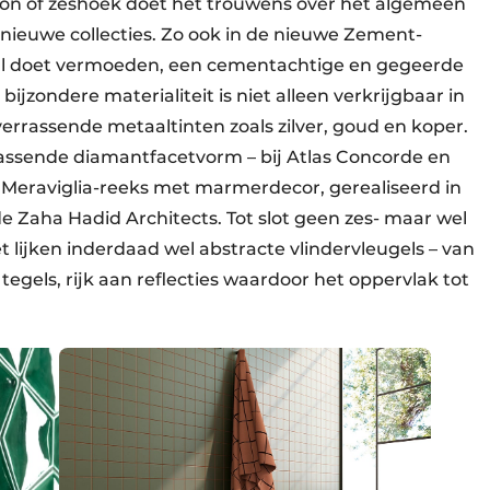
oon of zeshoek doet het trouwens over het algemeen
e nieuwe collecties. Zo ook in de nieuwe Zement-
 al doet vermoeden, een cementachtige en gegeerde
bijzondere materialiteit is niet alleen verkrijgbaar in
 verrassende metaaltinten zoals zilver, goud en koper.
assende diamantfacetvorm – bij Atlas Concorde en
 Meraviglia-reeks met marmerdecor, gerealiseerd in
aha Hadid Architects. Tot slot geen zes- maar wel
et lijken inderdaad wel abstracte vlindervleugels – van
egels, rijk aan reflecties waardoor het oppervlak tot