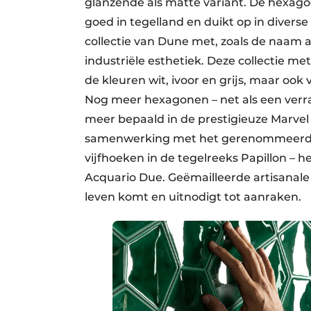
glanzende als matte variant. De hexag
goed in tegelland en duikt op in divers
collectie van Dune met, zoals de naam
industriële esthetiek. Deze collectie met 
de kleuren wit, ivoor en grijs, maar ook
Nog meer hexagonen – net als een verr
meer bepaald in de prestigieuze Marvel
samenwerking met het gerenommeerde Z
vijfhoeken in de tegelreeks Papillon – h
Acquario Due. Geëmailleerde artisanale t
leven komt en uitnodigt tot aanraken.