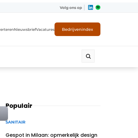
Volg ons op
Bedrijvenindex
erteren
Nieuwsbrief
Vacatures
Populair
SANITAIR
Gespot in Milaan: opmerkelijk design