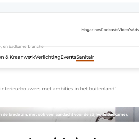
Magazines
Podcasts
Video’s
Adv
anmelding
n-, en badkamerbranche
en & Kraanwerk
Verlichting
Events
Sanitair
 interieurbouwers met ambities in het buitenland”
 en techniek in de keuken-, woon-, en badkamerbranche
n de brede zin, met ook veel aandacht voor de stijlvolle badkamer.