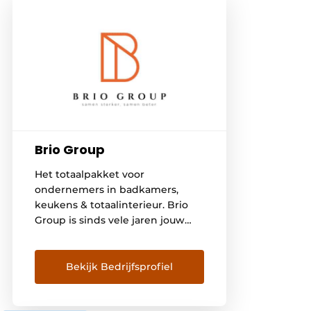
Brio Group
Het totaalpakket voor
ondernemers in badkamers,
keukens & totaalinterieur. Brio
Group is sinds vele jaren jouw
B2B one-stop-shop voor
keukens, badkamers en totale
interieurinrichting. Bij Brio
Bekijk Bedrijfsprofiel
Group spelen doordachte
partnerships de hoofdrol. Wij