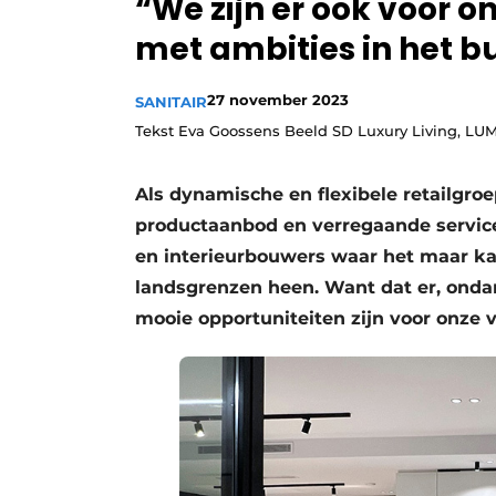
“We zijn er ook voor o
Vacature aanmelden
met ambities in het b
Video’s
27 november 2023
SANITAIR
Tekst Eva Goossens Beeld SD Luxury Living, LU
Als dynamische en flexibele retailgro
productaanbod en verregaande service
en interieurbouwers waar het maar ka
landsgrenzen heen. Want dat er, onda
mooie opportuniteiten zijn voor onze v