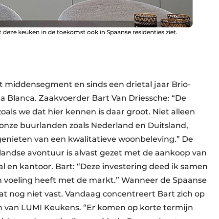
 deze keuken in de toekomst ook in Spaanse residenties ziet.
et middensegment en sinds een drietal jaar Brio-
sta Blanca. Zaakvoerder Bart Van Driessche: “De
als we dat hier kennen is daar groot. Niet alleen
onze buurlanden zoals Nederland en Duitsland,
genieten van een kwalitatieve woonbeleving.” De
landse avontuur is alvast gezet met de aankoop van
l en kantoor. Bart: “Deze investering deed ik samen
en voeling heeft met de markt.” Wanneer de Spaanse
at nog niet vast. Vandaag concentreert Bart zich op
ten van LUMI Keukens. “Er komen op korte termijn