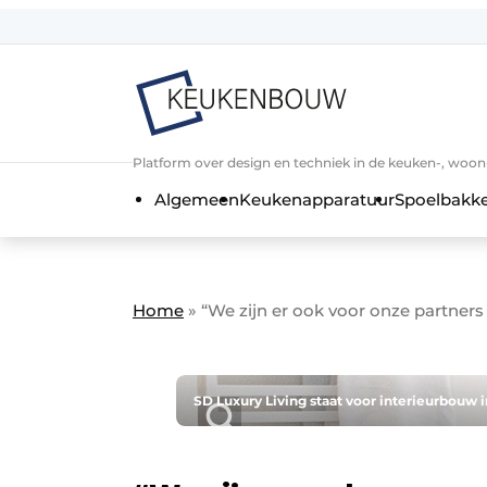
Aanmelden
Algemene voorwaarden
Bedrijven
Aanmelden
Bedankt voor de a
Platform over design en techniek in de keuken-, woo
Bedrijven
Algemeen
Keukenapparatuur
Spoelbakk
Contact
Direct contact
Evenement aanmelden
Home
»
“We zijn er ook voor onze partners
Keukenbouw | Platform over design
Meest gelezen
Nieuwsbrief
SD Luxury Living staat voor interieurbouw i
Podcasts
Privacy / Cookie statement