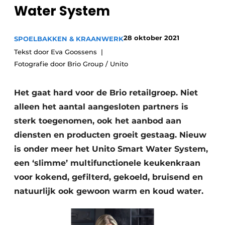
Privacy / Cookie statement
Water System
Vacature aanmelden
28 oktober 2021
SPOELBAKKEN & KRAANWERK
Video’s
Tekst door Eva Goossens
Fotografie door Brio Group / Unito
Het gaat hard voor de Brio retailgroep. Niet
alleen het aantal aangesloten partners is
sterk toegenomen, ook het aanbod aan
diensten en producten groeit gestaag. Nieuw
is onder meer het Unito Smart Water System,
een ‘slimme’ multifunctionele keukenkraan
voor kokend, gefilterd, gekoeld, bruisend en
natuurlijk ook gewoon warm en koud water.