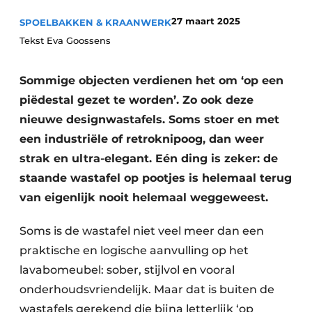
Privacy / Cookie statement
27 maart 2025
SPOELBAKKEN & KRAANWERK
Vacature aanmelden
Tekst Eva Goossens
Video’s
Sommige objecten verdienen het om ‘op een
piëdestal gezet te worden’. Zo ook deze
nieuwe designwastafels. Soms stoer en met
een industriële of retroknipoog, dan weer
strak en ultra-elegant. Eén ding is zeker: de
staande wastafel op pootjes is helemaal terug
van eigenlijk nooit helemaal weggeweest.
Soms is de wastafel niet veel meer dan een
praktische en logische aanvulling op het
lavabomeubel: sober, stijlvol en vooral
onderhoudsvriendelijk. Maar dat is buiten de
wastafels gerekend die bijna letterlijk ‘op