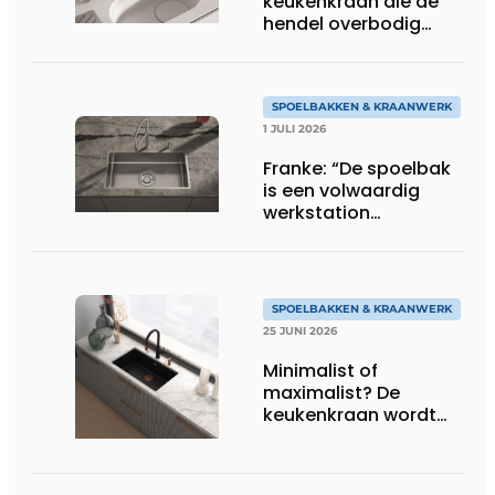
keukenkraan die de
hendel overbodig
maakt
SPOELBAKKEN & KRAANWERK
1 JULI 2026
Franke: “De spoelbak
is een volwaardig
werkstation
geworden”
SPOELBAKKEN & KRAANWERK
25 JUNI 2026
Minimalist of
maximalist? De
keukenkraan wordt
het nieuwe
stijlstatement