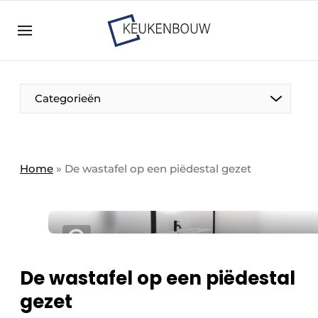
Aanmelden
Algemene voorwaarden
Bedrijven
Aanmelden
Bedankt voor de aanmelding
Categorieën
Bedrijven
Contact
Direct contact
Home
»
De wastafel op een piëdestal gezet
Evenement aanmelden
Keukenbouw | Platform over design en techniek
in de keuken-, woon-, en badkamerbranche
Meest gelezen
De wastafel op een piëdestal
Nieuwsbrief
gezet
Podcasts