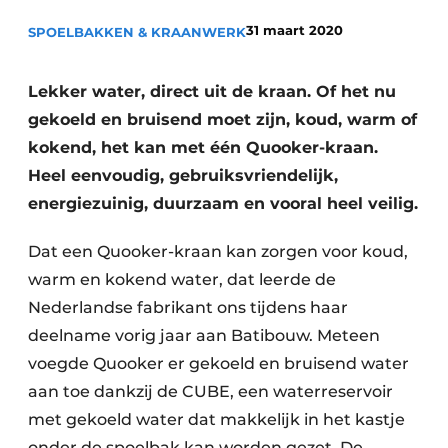
Privacy / Cookie statement
31 maart 2020
SPOELBAKKEN & KRAANWERK
Vacature aanmelden
Video’s
Lekker water, direct uit de kraan. Of het nu
gekoeld en bruisend moet zijn, koud, warm of
kokend, het kan met één Quooker-kraan.
Heel eenvoudig, gebruiksvriendelijk,
energiezuinig, duurzaam en vooral heel veilig.
Dat een Quooker-kraan kan zorgen voor koud,
warm en kokend water, dat leerde de
Nederlandse fabrikant ons tijdens haar
deelname vorig jaar aan Batibouw. Meteen
voegde Quooker er gekoeld en bruisend water
aan toe dankzij de CUBE, een waterreservoir
met gekoeld water dat makkelijk in het kastje
onder de spoelbak kan worden gezet. De