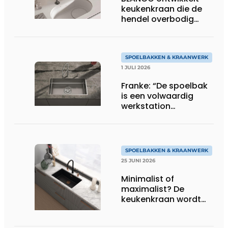
keukenkraan die de
hendel overbodig
maakt
SPOELBAKKEN & KRAANWERK
1 JULI 2026
Franke: “De spoelbak
is een volwaardig
werkstation
geworden”
SPOELBAKKEN & KRAANWERK
25 JUNI 2026
Minimalist of
maximalist? De
keukenkraan wordt
het nieuwe
stijlstatement