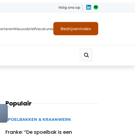
Volg ons op
Bedrijvenindex
erteren
Nieuwsbrief
Vacatures
Populair
SPOELBAKKEN & KRAANWERK
Franke: “De spoelbak is een