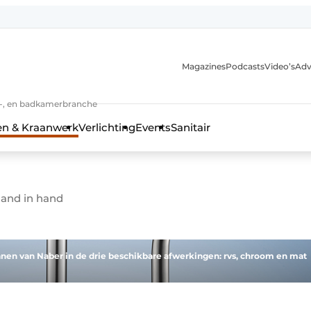
Magazines
Podcasts
Video’s
Adv
anmelding
n-, en badkamerbranche
en & Kraanwerk
Verlichting
Events
Sanitair
hand in hand
 en techniek in de keuken-, woon-, en badkamerbranche
en van Naber in de drie beschikbare afwerkingen: rvs, chroom en mat