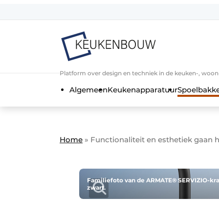
Aanmelden
Algemene voorwaarden
Bedrijven
Aanmelden
Bedankt voor de a
Platform over design en techniek in de keuken-, woo
Bedrijven
Algemeen
Keukenapparatuur
Spoelbakk
Contact
Direct contact
Evenement aanmelden
Home
»
Functionaliteit en esthetiek gaan 
Keukenbouw | Platform over design
Meest gelezen
Nieuwsbrief
Familiefoto van de ARMATE® SERVIZIO-kran
zwart.
Podcasts
Privacy / Cookie statement