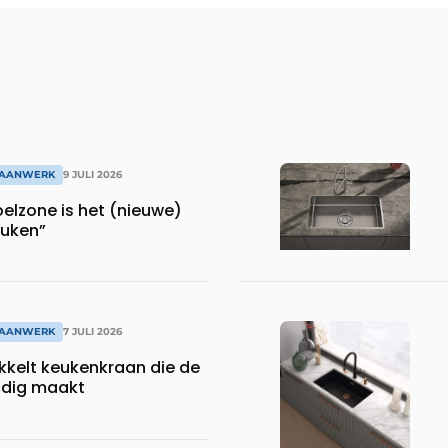
RAANWERK
9 JULI 2026
elzone is het (nieuwe)
euken”
RAANWERK
7 JULI 2026
kelt keukenkraan die de
odig maakt