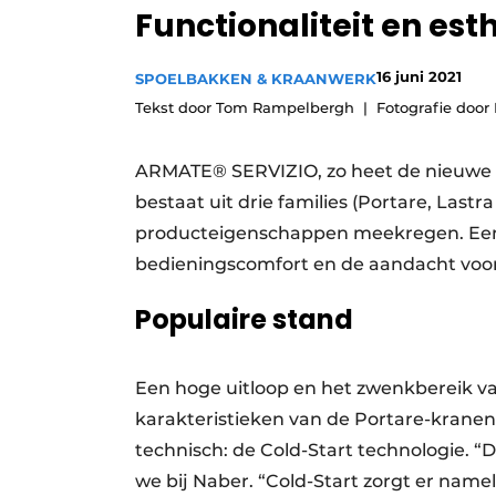
Functionaliteit en es
Vacature aanmelden
Video’s
16 juni 2021
SPOELBAKKEN & KRAANWERK
Tekst door Tom Rampelbergh
Fotografie door
ARMATE® SERVIZIO, zo heet de nieuwe s
bestaat uit drie families (Portare, Lastra
producteigenschappen meekregen. Een du
bedieningscomfort en de aandacht voor 
Populaire stand
Een hoge uitloop en het zwenkbereik va
karakteristieken van de Portare-krane
technisch: de Cold-Start technologie. “
we bij Naber. “Cold-Start zorgt er name