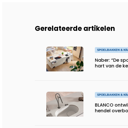
Gerelateerde artikelen
SPOELBAKKEN & K
Naber: “De spo
hart van de k
SPOELBAKKEN & K
BLANCO ontwik
hendel overb