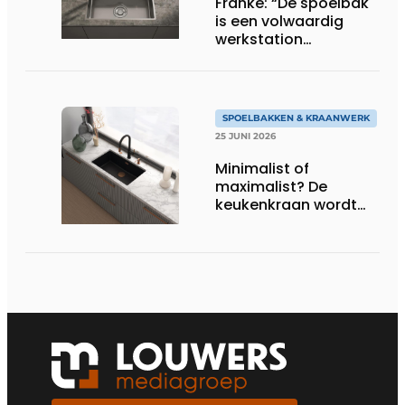
Franke: “De spoelbak
is een volwaardig
werkstation
geworden”
SPOELBAKKEN & KRAANWERK
25 JUNI 2026
Minimalist of
maximalist? De
keukenkraan wordt
het nieuwe
stijlstatement