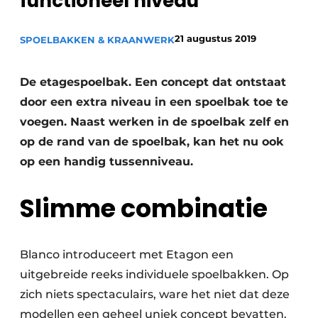
functioneel niveau
Privacy / Cookie statement
Vacature aanmelden
21 augustus 2019
SPOELBAKKEN & KRAANWERK
Video’s
De etagespoelbak. Een concept dat ontstaat
door een extra niveau in een spoelbak toe te
voegen. Naast werken in de spoelbak zelf en
op de rand van de spoelbak, kan het nu ook
op een handig tussenniveau.
Slimme combinatie
Blanco introduceert met Etagon een
uitgebreide reeks individuele spoelbakken. Op
zich niets spectaculairs, ware het niet dat deze
modellen een geheel uniek concept bevatten.