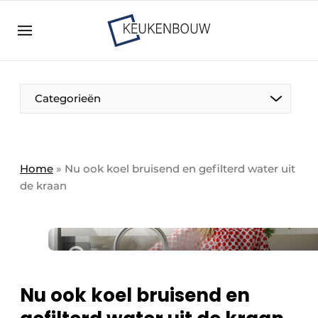
Aanmelden
Algemene voorwaarden
Bedrijven
Aanmelden
Bedankt voor de aanmelding
Categorieën
Bedrijven
Contact
Direct contact
Home
»
Nu ook koel bruisend en gefilterd water uit
de kraan
Evenement aanmelden
Keukenbouw | Platform over design en techniek
in de keuken-, woon-, en badkamerbranche
Meest gelezen
Nieuwsbrief
Nu ook koel bruisend en
Podcasts