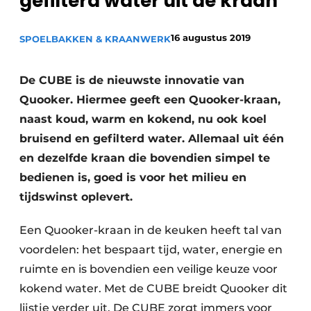
gefilterd water uit de kraan
Privacy / Cookie statement
Vacature aanmelden
16 augustus 2019
SPOELBAKKEN & KRAANWERK
Video’s
De CUBE is de nieuwste innovatie van
Quooker. Hiermee geeft een Quooker-kraan,
naast koud, warm en kokend, nu ook koel
bruisend en gefilterd water. Allemaal uit één
en dezelfde kraan die bovendien simpel te
bedienen is, goed is voor het milieu en
tijdswinst oplevert.
Een Quooker-kraan in de keuken heeft tal van
voordelen: het bespaart tijd, water, energie en
ruimte en is bovendien een veilige keuze voor
kokend water. Met de CUBE breidt Quooker dit
lijstje verder uit. De CUBE zorgt immers voor