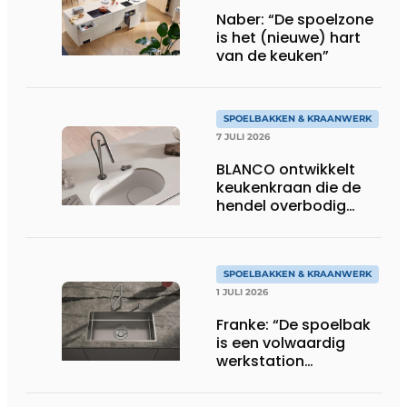
Naber: “De spoelzone
is het (nieuwe) hart
van de keuken”
SPOELBAKKEN & KRAANWERK
7 JULI 2026
BLANCO ontwikkelt
keukenkraan die de
hendel overbodig
maakt
SPOELBAKKEN & KRAANWERK
1 JULI 2026
Franke: “De spoelbak
is een volwaardig
werkstation
geworden”