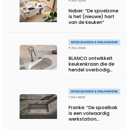
9 JULI 2026
Naber: “De spoelzone
is het (nieuwe) hart
van de keuken”
SPOELBAKKEN & KRAANWERK
7 JULI 2026
BLANCO ontwikkelt
keukenkraan die de
hendel overbodig
maakt
SPOELBAKKEN & KRAANWERK
1 JULI 2026
Franke: “De spoelbak
is een volwaardig
werkstation
geworden”