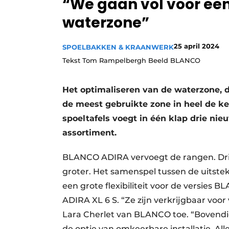
“We gaan vol voor een
Vacature aanmelden
waterzone”
Video’s
25 april 2024
SPOELBAKKEN & KRAANWERK
Tekst Tom Rampelbergh Beeld BLANCO
Het optimaliseren van de waterzone, 
de meest gebruikte zone in heel de ke
spoeltafels voegt in één klap drie nie
assortiment.
BLANCO ADIRA vervoegt de rangen. Dri
groter. Het samenspel tussen de uitste
een grote flexibiliteit voor de versi
ADIRA XL 6 S. “Ze zijn verkrijgbaar voo
Lara Cherlet van BLANCO toe. “Bovendi
de optie van omkeerbare installatie. All