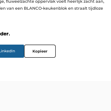
e, fluweelzachte oppervlak voelt heerlijk zacht aan,
len van een BLANCO-keukenblok en straalt tijdloze
rder.
LinkedIn
Kopieer