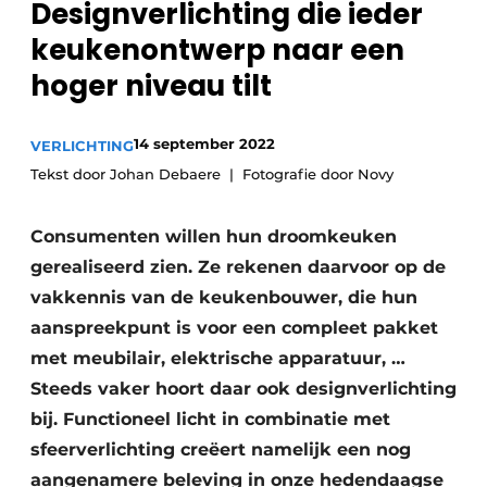
Designverlichting die ieder
Privacy / Cookie statement
keukenontwerp naar een
Vacature aanmelden
hoger niveau tilt
Video’s
14 september 2022
VERLICHTING
Tekst door Johan Debaere
Fotografie door Novy
Consumenten willen hun droomkeuken
gerealiseerd zien. Ze rekenen daarvoor op de
vakkennis van de keukenbouwer, die hun
aanspreekpunt is voor een compleet pakket
met meubilair, elektrische apparatuur, …
Steeds vaker hoort daar ook designverlichting
bij. Functioneel licht in combinatie met
sfeerverlichting creëert namelijk een nog
aangenamere beleving in onze hedendaagse