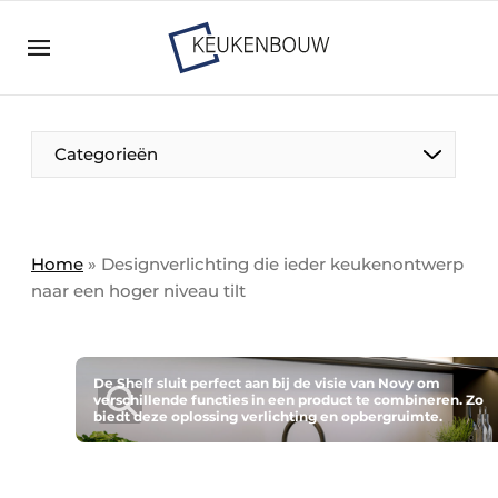
Aanmelden
Algemene voorwaarden
Bedrijven
Aanmelden
Bedankt voor de aanmelding
Categorieën
Bedrijven
Contact
Direct contact
Home
»
Designverlichting die ieder keukenontwerp
naar een hoger niveau tilt
Evenement aanmelden
Keukenbouw | Platform over design en techniek
in de keuken-, woon-, en badkamerbranche
De Shelf sluit perfect aan bij de visie van Novy om
Meest gelezen
verschillende functies in een product te combineren. Zo
biedt deze oplossing verlichting en opbergruimte.
Nieuwsbrief
Podcasts