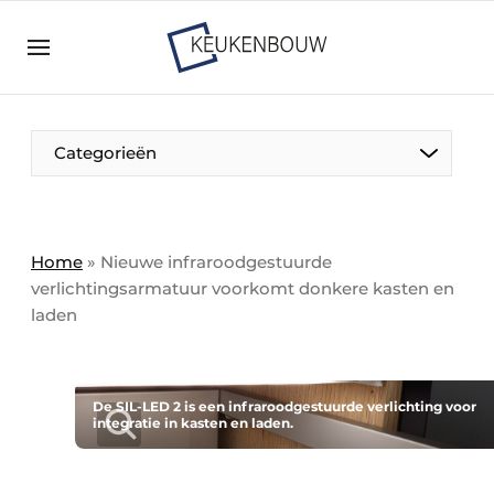
Aanmelden
Algemene voorwaarden
Bedrijven
Aanmelden
Bedankt voor de aanmelding
Categorieën
Bedrijven
Contact
Direct contact
Home
»
Nieuwe infraroodgestuurde
verlichtingsarmatuur voorkomt donkere kasten en
Evenement aanmelden
laden
Keukenbouw | Platform over design en techniek
in de keuken-, woon-, en badkamerbranche
Meest gelezen
De SIL-LED 2 is een infraroodgestuurde verlichting voor
integratie in kasten en laden.
Nieuwsbrief
Podcasts