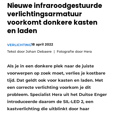
Privacy / Cookie statement
Nieuwe infraroodgestuurde
Vacature aanmelden
verlichtingsarmatuur
Video’s
voorkomt donkere kasten
en laden
18 april 2022
VERLICHTING
Tekst door Johan Debaere
Fotografie door Hera
Als je in een donkere plek naar de juiste
voorwerpen op zoek moet, verlies je kostbare
tijd. Dat geldt ook voor kasten en laden. Met
een correcte verlichting voorkom je dit
probleem. Specialist Hera uit het Duitse Enger
introduceerde daarom de SIL-LED 2, een
kastverlichting die uitblinkt door haar