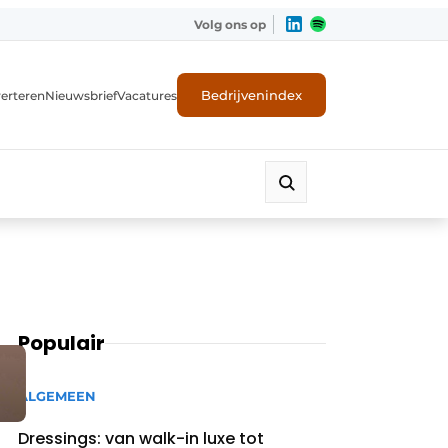
Volg ons op
Bedrijvenindex
erteren
Nieuwsbrief
Vacatures
Populair
ALGEMEEN
Dressings: van walk-in luxe tot