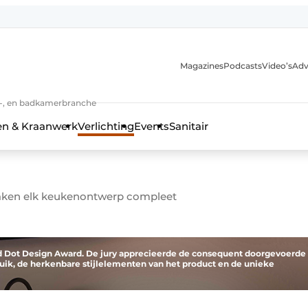
Magazines
Podcasts
Video’s
Adv
anmelding
n-, en badkamerbranche
en & Kraanwerk
Verlichting
Events
Sanitair
 maken elk keukenontwerp compleet
 en techniek in de keuken-, woon-, en badkamerbranche
d Dot Design Award. De jury apprecieerde de consequent doorgevoerde
ik, de herkenbare stijlelementen van het product en de unieke