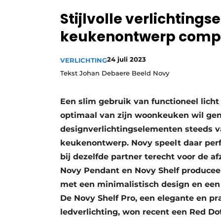
Vacature aanmelden
Stijlvolle verlichtin
Video’s
keukenontwerp comp
24 juli 2023
VERLICHTING
Tekst Johan Debaere Beeld Novy
Een slim gebruik van functioneel licht
optimaal van zijn woonkeuken wil ge
designverlichtingselementen steeds va
keukenontwerp. Novy speelt daar perf
bij dezelfde partner terecht voor de a
Novy Pendant en Novy Shelf produceert 
met een minimalistisch design en ee
De Novy Shelf Pro, een elegante en 
ledverlichting, won recent een Red D