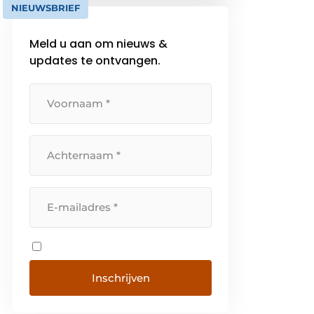
NIEUWSBRIEF
Vlaanderen. Vandaag werken er
bij Novy zo’n driehonderd
Meld u aan om nieuws &
mensen en is het bedrijf
updates te ontvangen.
marktleider op vlak van
dampkappen in België. Maar […]