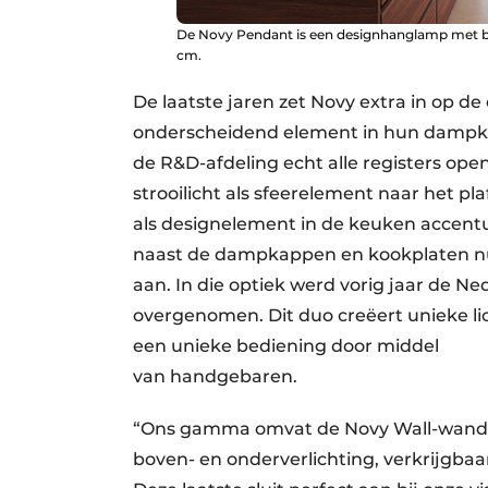
De Novy Pendant is een designhanglamp met bov
cm.
De laatste jaren zet Novy extra in op de
onderscheidend element in hun dampka
de R&D-afdeling echt alle registers open
strooilicht als sfeerelement naar het pla
als designelement in de keuken accentu
naast de dampkappen en kookplaten nu 
aan. In die optiek werd vorig jaar de 
overgenomen. Dit duo creëert unieke l
een unieke bediening door middel
van handgebaren.
“Ons gamma omvat de Novy Wall-wandv
boven- en onderverlichting, verkrijgbaar