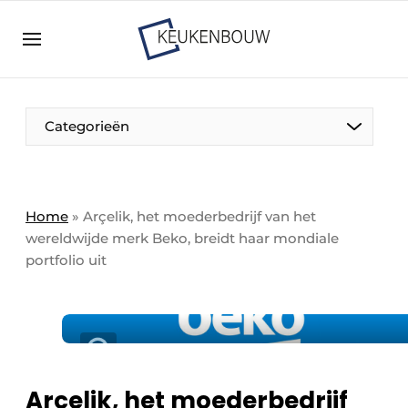
Aanmelden
Algemene voorwaarden
Bedrijven
Aanmelden
Bedankt voor de aanmelding
Categorieën
Bedrijven
Contact
Direct contact
Home
»
Arçelik, het moederbedrijf van het
wereldwijde merk Beko, breidt haar mondiale
Evenement aanmelden
portfolio uit
Keukenbouw | Platform over design en techniek
in de keuken-, woon-, en badkamerbranche
Meest gelezen
Nieuwsbrief
Podcasts
Arçelik, het moederbedrijf