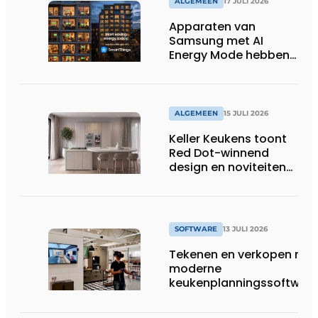
ALGEMEEN
17 JULI 2026
Apparaten van
Samsung met AI
Energy Mode hebben
in 2026 al 242.254
kWh aan energie
bespaard in Belgische
huishoudens, wat
ALGEMEEN
15 JULI 2026
overeenkomt met het
Keller Keukens toont
wassen van 22.023.110
Red Dot-winnend
voetbalshirts
design en noviteiten
op Gut Böckel
SOFTWARE
13 JULI 2026
Tekenen en verkopen met
moderne
keukenplanningssoftwar