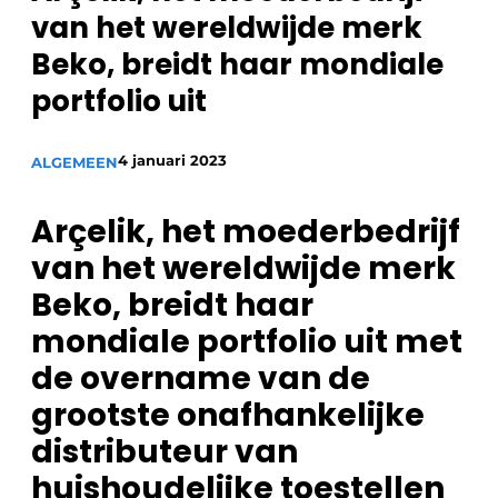
Privacy / Cookie statement
van het wereldwijde merk
Vacature aanmelden
Beko, breidt haar mondiale
Video’s
portfolio uit
4 januari 2023
ALGEMEEN
Arçelik, het moederbedrijf
van het wereldwijde merk
Beko, breidt haar
mondiale portfolio uit met
de overname van de
grootste onafhankelijke
distributeur van
huishoudelijke toestellen