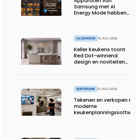
Apparaten van
Samsung met AI
Energy Mode hebben
in 2026 al 242.254
kWh aan energie
bespaard in Belgische
huishoudens, wat
ALGEMEEN
15 JULI 2026
overeenkomt met het
Keller Keukens toont
wassen van 22.023.110
Red Dot-winnend
voetbalshirts
design en noviteiten
op Gut Böckel
SOFTWARE
13 JULI 2026
Tekenen en verkopen met
moderne
keukenplanningssoftwar