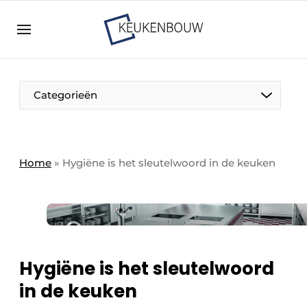
Aanmelden
Algemene voorwaarden
Bedrijven
Aanmelden
Bedankt voor de aanmelding
Categorieën
Bedrijven
Contact
Direct contact
Home
»
Hygiëne is het sleutelwoord in de keuken
Evenement aanmelden
Keukenbouw | Platform over design en techniek
in de keuken-, woon-, en badkamerbranche
Meest gelezen
Hygiëne is het sleutelwoord
Nieuwsbrief
in de keuken
Podcasts