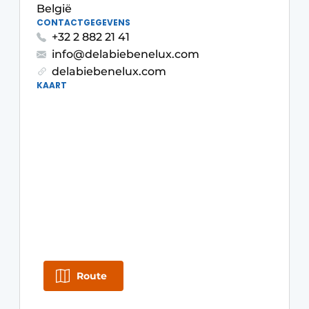
Privacy / Cookie statement
België
CONTACTGEGEVENS
Vacature aanmelden
+32 2 882 21 41
Video’s
info@delabiebenelux.com
delabiebenelux.com
KAART
Route